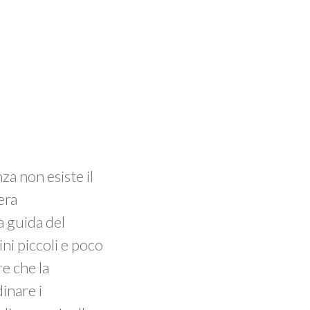
nza non esiste il
era
a guida del
ini piccoli e poco
re che la
inare i