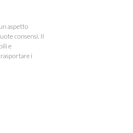
 un aspetto
uote consensi. Il
ili e
trasportare i