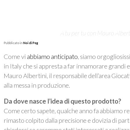
A tu per tu con Mauro Albert
Pubblicato in
Noi di Peg
Come vi
abbiamo anticipato
, siamo orgogliosis
in Italy
che si appresta a far innamorare grandi e
Mauro Albertini, il responsabile dell’area Gioca
alla messa in produzione.
Da dove nasce l’idea di questo prodotto?
Come certo sapete, qualche anno fa abbiamo real
rimasto colpito dalla precisione e dovizia di part
chiederci se saremmo stati interessati a realizza