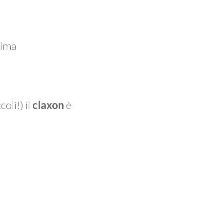
sima
oli!) il
claxon
è