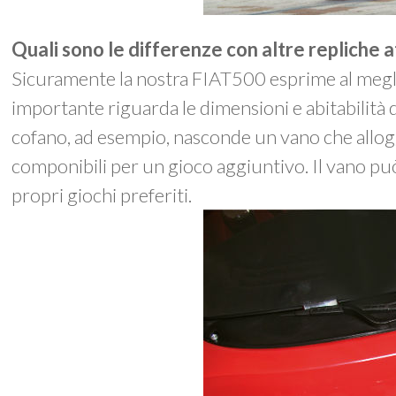
Quali sono le differenze con altre repliche
Sicuramente la nostra FIAT500 esprime al meglio
importante riguarda le dimensioni e abitabilità d
cofano, ad esempio, nasconde un vano che alloggi
componibili per un gioco aggiuntivo. Il vano pu
propri giochi preferiti.