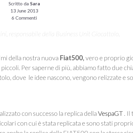
Scritto da
Sara
13 June 2013
6 Commenti
ini, responsabile della Business Unit Giocattolo.
simi della nostra nuova
Fiat500,
vero e proprio gio
 piccoli. Per saperne di più, abbiamo fatto due ch
ttolo, dove le idee nascono, vengono relizzate e s
izzato con successo la replica della
VespaGT
. I
icolari con cui è stata replicata e sono stati propri
re anche la replica della FIAT500 con la stessa ric