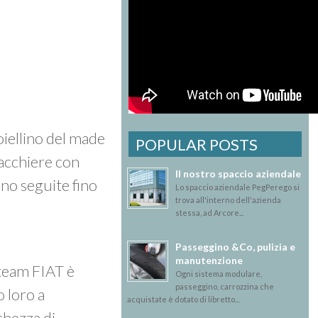
iellino del
made
POPULAR POSTS
iacchiere con
Il nostro spaccio aziendale
ono seguite fino
Lo spaccio aziendale PegPerego si
trova all'interno dell'azienda
stessa, ad Arcore...
Passeggino &Co, pulizia e
manutenzione
l team FIAT è
Ogni sistema modulare,
passeggino, carrozzina che
o loro a
acquistate è dotato di libretto...
chezza di