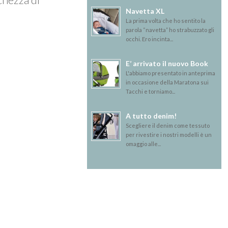
Navetta XL
La prima volta che ho sentito la
parola “navetta” ho strabuzzato gli
occhi. Ero incinta...
E’ arrivato il nuovo Book
L'abbiamo presentato in anteprima
in occasione della Maratona sui
Tacchi e torniamo...
A tutto denim!
Scegliere il denim come tessuto
per rivestire i nostri modelli è un
omaggio alle...