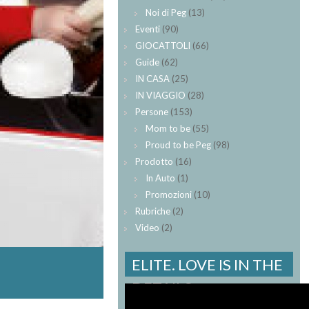
Noi di Peg
(13)
Eventi
(90)
GIOCATTOLI
(66)
Guide
(62)
IN CASA
(25)
IN VIAGGIO
(28)
Persone
(153)
Mom to be
(55)
Proud to be Peg
(98)
Prodotto
(16)
In Auto
(1)
Promozioni
(10)
Rubriche
(2)
Video
(2)
ELITE. LOVE IS IN THE
DETAILS.