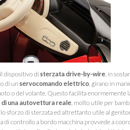
l dispositivo di
sterzata drive-by-wire
, in sosta
to di un
servocomando elettrico
, girano in mani
oto o del volante. Questo facilita enormemente l
di una autovettura reale
, molto utile per bamb
lo sforzo di sterzata ed altrettanto utile al genito
da di controllo a bordo macchina provvede a coord