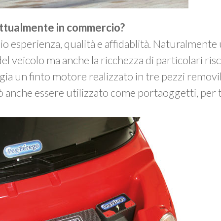
 attualmente in commercio?
 esperienza, qualità e affidablità. Naturalmente
el veicolo ma anche la ricchezza di particolari risc
a un finto motore realizzato in tre pezzi removib
ò anche essere utilizzato come portaoggetti, per 