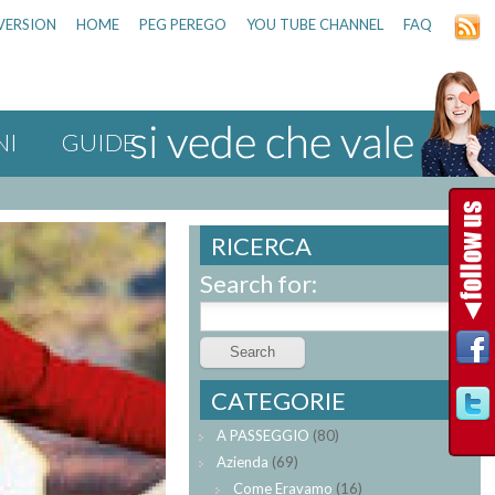
VERSION
HOME
PEG PEREGO
YOU TUBE CHANNEL
FAQ
NI
GUIDE
RICERCA
Search for:
CATEGORIE
A PASSEGGIO
(80)
Azienda
(69)
Come Eravamo
(16)