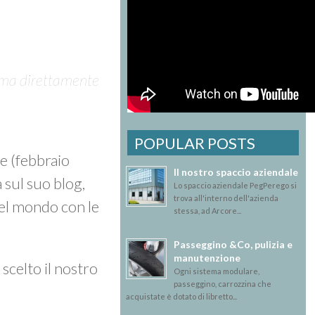
mma direttamente
POPULAR POSTS
e (febbraio
Il nostro spaccio aziendale
a sul suo blog,
Lo spaccio aziendale PegPerego si
trova all'interno dell'azienda
del mondo con le
stessa, ad Arcore...
Passeggino &Co, pulizia e
manutenzione
scelto il nostro
Ogni sistema modulare,
passeggino, carrozzina che
acquistate è dotato di libretto...