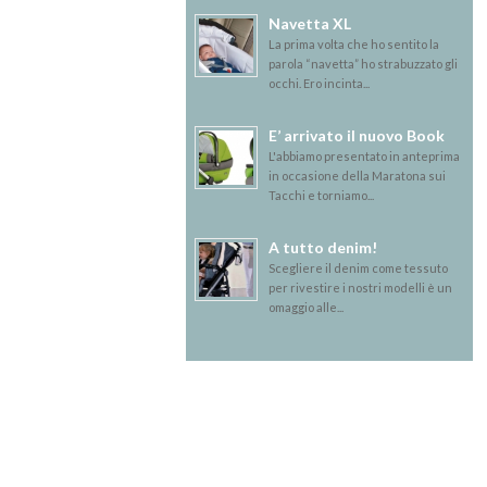
Navetta XL
La prima volta che ho sentito la
parola “navetta” ho strabuzzato gli
occhi. Ero incinta...
E’ arrivato il nuovo Book
L'abbiamo presentato in anteprima
in occasione della Maratona sui
Tacchi e torniamo...
A tutto denim!
Scegliere il denim come tessuto
per rivestire i nostri modelli è un
omaggio alle...