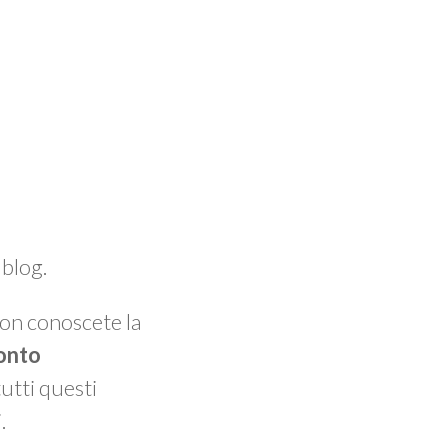
 blog.
 non conoscete la
onto
utti questi
.