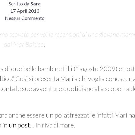
Scritto da
Sara
17 April 2013
Nessun Commento
amo scovato per voi le recensioni di una giovane ma
dal Mar Baltico!
 di due belle bambine Lilli (* agosto 2009) e Lott
tico.” Così si presenta Mari a chi voglia conoscerl
acconta le sue avventure quotidiane alla scoperta 
a anche essere un po’ attrezzati e infatti Mari ha 
à
in un post
… in riva al mare.