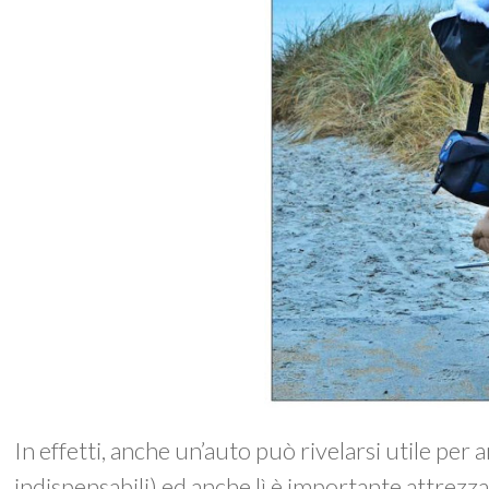
In effetti, anche un’auto può rivelarsi utile per 
indispensabili) ed anche lì è importante attrez