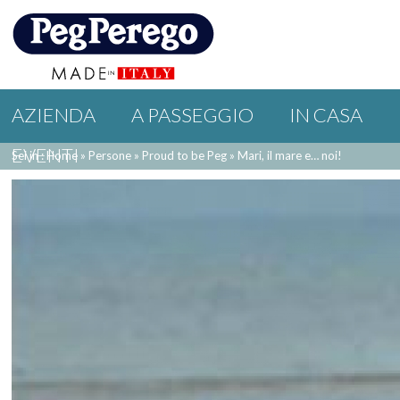
AZIENDA
A PASSEGGIO
IN CASA
EVENTI
Sei in : Home
»
Persone
»
Proud to be Peg
»
Mari, il mare e… noi!