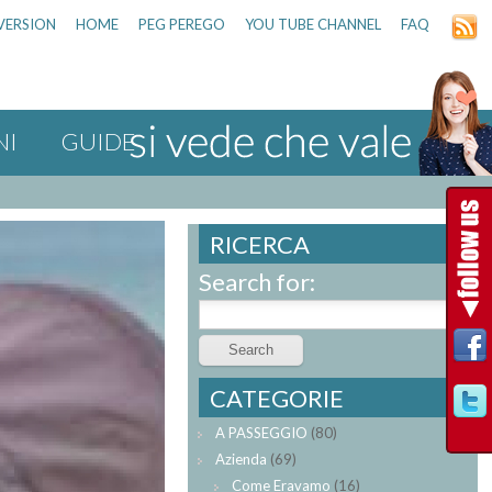
VERSION
HOME
PEG PEREGO
YOU TUBE CHANNEL
FAQ
NI
GUIDE
RICERCA
Search for:
CATEGORIE
A PASSEGGIO
(80)
Azienda
(69)
Come Eravamo
(16)