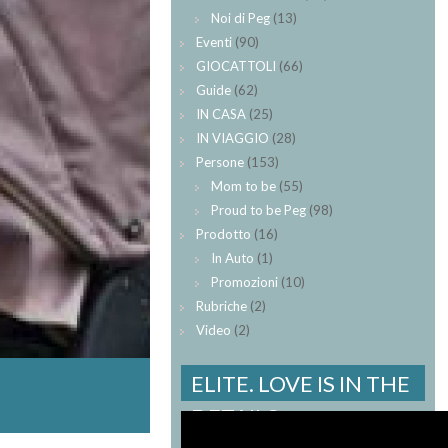
Noi di Peg
(13)
Eventi
(90)
GIOCATTOLI
(66)
Guide
(62)
IN CASA
(25)
IN VIAGGIO
(28)
Persone
(153)
Mom to be
(55)
Proud to be Peg
(98)
Prodotto
(16)
In Auto
(1)
Promozioni
(10)
Rubriche
(2)
Video
(2)
ELITE. LOVE IS IN THE
DETAILS.