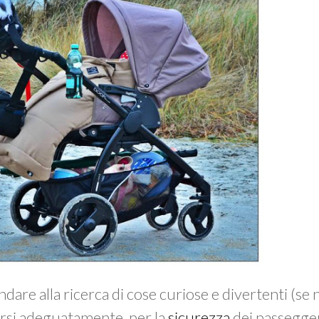
andare alla ricerca di cose curiose e divertenti (se
zarsi adeguatamente, per la
sicurezza
dei passegger