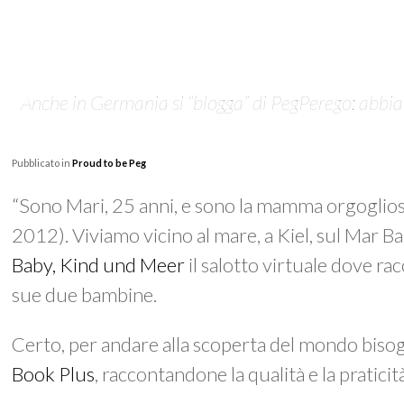
Anche in Germania si “blogga” di PegPerego: abbi
Pubblicato in
Proud to be Peg
“Sono Mari, 25 anni, e sono la mamma orgogliosa
2012). Viviamo vicino al mare, a Kiel, sul Mar Bal
Baby, Kind und Meer
il salotto virtuale dove r
sue due bambine.
Certo, per andare alla scoperta del mondo bisogn
Book Plus
, raccontandone la qualità e la praticit