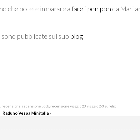
amo che potete imparare a
fare i pon pon
da Mari a
e sono pubblicate sul suo
blog
k
,
recensione
,
recensione book
,
recensione viaggio 23
,
viaggio 2-3 surefix
Raduno Vespa Minitalia
»