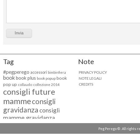
Tag
Note
#pegperego
accessori
PRIVACY POLICY
bimbinfiera
book
book plus
book
NOTE LEGALI
book popup
pop up
CREDITS
collaudo
collezione 2014
consigli future
mamme
consigli
gravidanza
consigli
mamme gravidanza
consigli maternità
Peg Perego © . All rights 
eventi peg perego