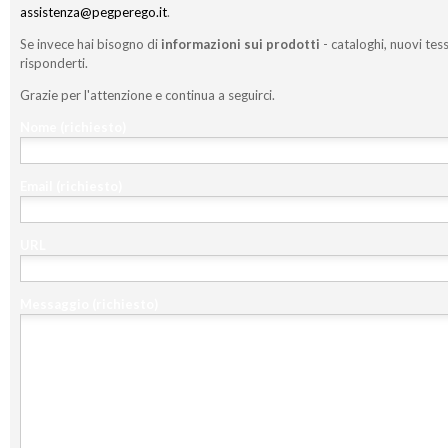
assistenza@pegperego.it
.
Se invece hai bisogno di
informazioni sui prodotti
- cataloghi, nuovi tess
risponderti.
Grazie per l'attenzione e continua a seguirci.
Nome
(richiesto)
Email
(richiesto)
URL
Messaggio
(richiesto)