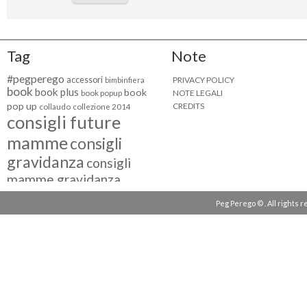
Tag
Note
#pegperego
accessori
PRIVACY POLICY
bimbinfiera
book
book plus
book
NOTE LEGALI
book popup
pop up
CREDITS
collaudo
collezione 2014
consigli future
mamme
consigli
gravidanza
consigli
mamme gravidanza
consigli maternità
Peg Perego © . All rights 
eventi peg perego
facebook fan
facebook
g come giocare
testimonial
fiat 500
giocattoli peg perego
mamme
instagram
blogger
mammeinpeg