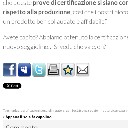
che queste
prove di certificazione si siano co
rispetto alla produzione
, così che i nostri picc
un prodotto ben collaudato e affidabile.”
Avete capito? Abbiamo ottenuto la certificazion
nuovo seggiolino… Si vede che vale, eh?
Tags »
adac
,
certificazioni seggiolini auto
,
crash test
,
isofix
,
seggiolini auto
,
sicurezza i
«
Appena il sole fa capolino…
Commento