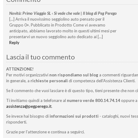
Novità: Primo Viaggio SL ‹ Si vede che vale | Il blog di Peg Perego
[...] Arriva il nuovissimo seggiolino auto pensato per il
Gruppo 0+. Pubblicato in Prodotto Come vi avevamo
anticipato, abbiamo lavorato molto in questi ultimi mesi per
presentarvi un nuovo seggiolino auto dedicato ai [...]
Reply
Lascia il tuo commento
ATTENZIONE!
Per motivi organizzativi
non rispondiamo sul blog
a commenti riguardan
in generale, a
richieste personali
di competenza dell'Assistenza Clienti.
Se il commento che vuoi lasciare è di questo tipo, tieni presente che non c
Ti invitiamo quindi a telefonare al
numero verde 800.14.74.14
oppure a 
assistenza@pegperego.it
.
Se invece hai bisogno di
informazioni sui prodotti
- cataloghi, nuovi tess
risponderti.
Grazie per l'attenzione e continua a seguirci.