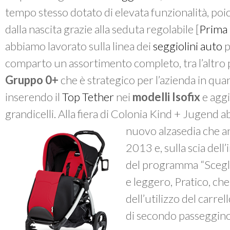
tempo stesso dotato di elevata funzionalità, poich
dalla nascita grazie alla seduta regolabile [
Prima
abbiamo lavorato sulla linea dei
seggiolini auto
p
comparto un assortimento completo, tra l’altro 
Gruppo 0+
che è strategico per l’azienda in qua
inserendo il
Top Tether
nei
modelli Isofix
e agg
grandicelli. Alla fiera di Colonia
Kind + Jugend
ab
nuovo alzasedia che an
2013 e, sulla scia dell
del programma “Scegli 
e leggero, Pratico, c
dell’utilizzo del carre
di secondo passeggino,