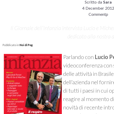
Scritto da
Sara
4 December 201
Commentp
Il Giornale dell’Infanzia intervista Lucio e Mich
dedicato alla nostra 
Pubblicato in
Noi di Peg
Parlando con
Lucio 
videoconferenza con s
delle attività in Brasi
dell’azienda nel forni
di tutti i paesi in cui
reagire al momento diff
novità di recente intr