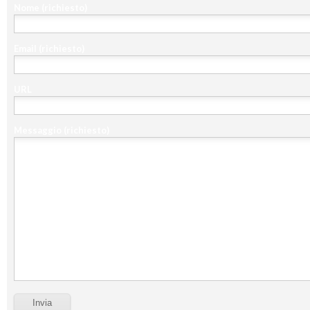
Nome
(richiesto)
Email
(richiesto)
URL
Messaggio
(richiesto)