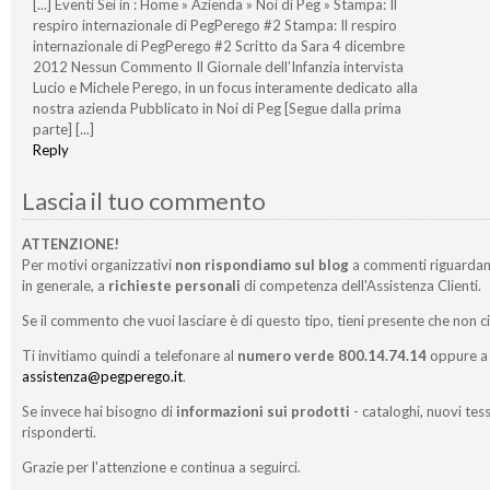
[...] Eventi Sei in : Home » Azienda » Noi di Peg » Stampa: Il
respiro internazionale di PegPerego #2 Stampa: Il respiro
internazionale di PegPerego #2 Scritto da Sara 4 dicembre
2012 Nessun Commento Il Giornale dell’Infanzia intervista
Lucio e Michele Perego, in un focus interamente dedicato alla
nostra azienda Pubblicato in Noi di Peg [Segue dalla prima
parte] [...]
Reply
Lascia il tuo commento
ATTENZIONE!
Per motivi organizzativi
non rispondiamo sul blog
a commenti riguardan
in generale, a
richieste personali
di competenza dell'Assistenza Clienti.
Se il commento che vuoi lasciare è di questo tipo, tieni presente che non c
Ti invitiamo quindi a telefonare al
numero verde 800.14.74.14
oppure a 
assistenza@pegperego.it
.
Se invece hai bisogno di
informazioni sui prodotti
- cataloghi, nuovi tess
risponderti.
Grazie per l'attenzione e continua a seguirci.