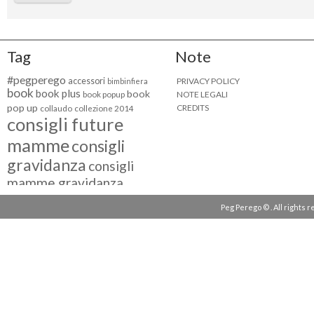
Tag
Note
#pegperego
accessori
PRIVACY POLICY
bimbinfiera
book
book plus
book
NOTE LEGALI
book popup
pop up
CREDITS
collaudo
collezione 2014
consigli future
mamme
consigli
gravidanza
consigli
mamme gravidanza
consigli maternità
Peg Perego © . All rights 
eventi peg perego
facebook fan
facebook
g come giocare
testimonial
fiat 500
giocattoli peg perego
mamme
instagram
blogger
mammeinpeg