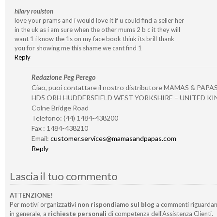
hilary roulston
love your prams and i would love it if u could find a seller her
in the uk as i am sure when the other mums 2 b c it they will
want 1 i know the 1s on my face book think its brill thank
you for showing me this shame we cant find 1
Reply
Redazione Peg Perego
Ciao, puoi contattare il nostro distributore MAMAS & PAPA
HD5 ORH HUDDERSFIELD WEST YORKSHIRE – UNITED K
Colne Bridge Road
Telefono: (44) 1484-438200
Fax : 1484-438210
Email:
customer.services@mamasandpapas.com
Reply
Lascia il tuo commento
ATTENZIONE!
Per motivi organizzativi
non rispondiamo sul blog
a commenti riguardan
in generale, a
richieste personali
di competenza dell'Assistenza Clienti.