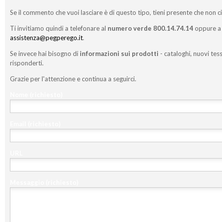
Se il commento che vuoi lasciare è di questo tipo, tieni presente che non c
Ti invitiamo quindi a telefonare al
numero verde 800.14.74.14
oppure a 
assistenza@pegperego.it
.
Se invece hai bisogno di
informazioni sui prodotti
- cataloghi, nuovi tess
risponderti.
Grazie per l'attenzione e continua a seguirci.
Nome
(richiesto)
Email
(richiesto)
URL
Messaggio
(richiesto)