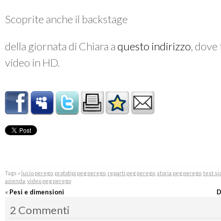
Scoprite anche il backstage
della giornata di Chiara a
questo indirizzo
, dove 
video in HD.
Tags »
lucio perego
,
prototipi peg perego
,
reparti peg perego
,
storia peg perego
,
test s
azienda
,
video peg perego
«
Pesi e dimensioni
D
2 Commenti