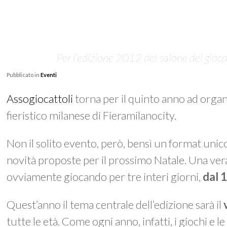
Per l’edizione 2012 del salone del gio
Pubblicato in
Eventi
Assogiocattoli
torna per il quinto anno ad organ
fieristico milanese di Fieramilanocity.
Non il solito evento, però, bensì un format uni
novità proposte per il prossimo Natale. Una ver
ovviamente giocando per tre interi giorni,
dal 
Quest’anno il tema centrale dell’edizione sarà il
v
tutte le età. Come ogni anno, infatti, i giochi e l