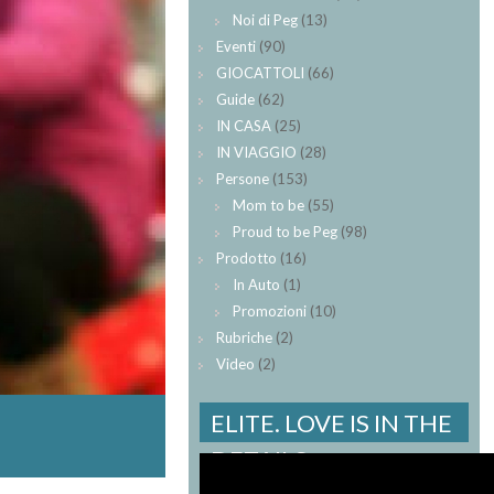
Noi di Peg
(13)
Eventi
(90)
GIOCATTOLI
(66)
Guide
(62)
IN CASA
(25)
IN VIAGGIO
(28)
Persone
(153)
Mom to be
(55)
Proud to be Peg
(98)
Prodotto
(16)
In Auto
(1)
Promozioni
(10)
Rubriche
(2)
Video
(2)
ELITE. LOVE IS IN THE
DETAILS.