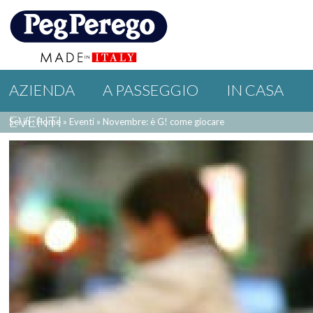
AZIENDA
A PASSEGGIO
IN CASA
EVENTI
Sei in : Home
»
Eventi
»
Novembre: è G! come giocare