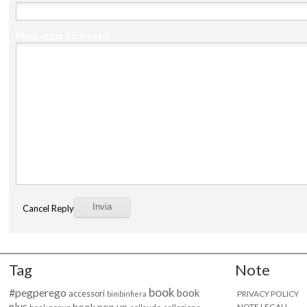
Messaggio
(richiesto)
Cancel Reply
Tag
Note
book
#pegperego
book
accessori
PRIVACY POLICY
bimbinfiera
plus
book pop up
NOTE LEGALI