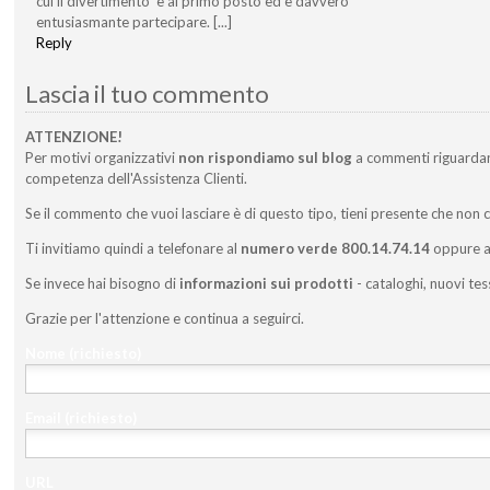
cui il divertimento è al primo posto ed è davvero
entusiasmante partecipare. [...]
Reply
Lascia il tuo commento
ATTENZIONE!
Per motivi organizzativi
non rispondiamo sul blog
a commenti riguarda
competenza dell'Assistenza Clienti.
Se il commento che vuoi lasciare è di questo tipo, tieni presente che non 
Ti invitiamo quindi a telefonare al
numero verde 800.14.74.14
oppure a 
Se invece hai bisogno di
informazioni sui prodotti
- cataloghi, nuovi tes
Grazie per l'attenzione e continua a seguirci.
Nome
(richiesto)
Email
(richiesto)
URL