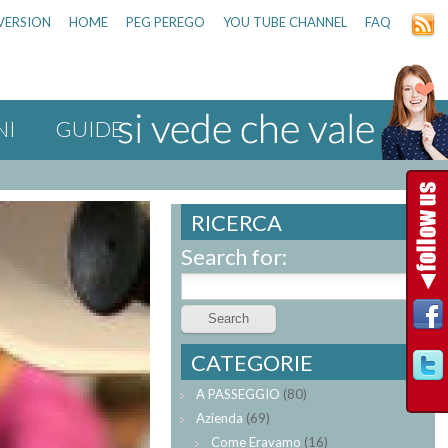
VERSION
HOME
PEG PEREGO
YOU TUBE CHANNEL
FAQ
NI
GUIDE
RICERCA
Search for:
CATEGORIE
A PASSEGGIO
(80)
Azienda
(69)
Come Eravamo
(16)