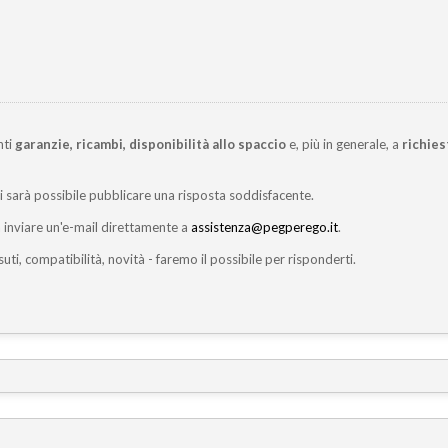
nti
garanzie, ricambi, disponibilità allo spaccio
e, più in generale, a
richies
ci sarà possibile pubblicare una risposta soddisfacente.
inviare un'e-mail direttamente a
assistenza@pegperego.it
.
suti, compatibilità, novità - faremo il possibile per risponderti.