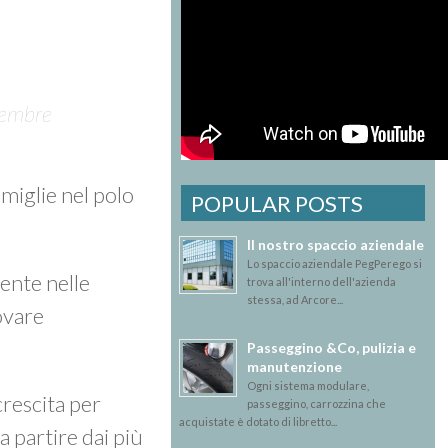
vembre
amiglie nel polo
POPULAR POSTS
Il nostro spaccio aziendale
Lo spaccio aziendale PegPerego si
ente nelle
trova all'interno dell'azienda
stessa, ad Arcore...
ovare
Passeggino &Co, pulizia e
manutenzione
Ogni sistema modulare,
rescita per
passeggino, carrozzina che
acquistate è dotato di libretto...
a partire dai più