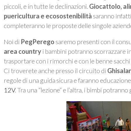
piccoli, e in tutte le declinazioni.
Giocattolo, al
puericultura e ecosostenibilità
saranno infatti
completeranno le proposte delle singole aziend
Noi di
PegPerego
saremo presenti con il cons
area country
i bambini potranno scorrazzare in
trasportare con i rimorchi e con le benne sacchi d
Ci troverete anche presso il circuito di
Ghisalan
regole di una guida sicura e faranno educazione st
12V
. Tra una “lezione” e l’altra, i bimbi potrann