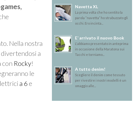
eogames,
Navetta XL
La prima volta che ho sentito la
 che
parola “navetta” ho strabuzzato gli
occhi. Ero incinta...
E’ arrivato il nuovo Book
to. Nella nostra
L'abbiamo presentato in anteprima
in occasione della Maratona sui
divertendosi a
Tacchi e torniamo...
a con
Rocky
!
A tutto denim!
nsegneranno le
Scegliere il denim come tessuto
per rivestire i nostri modelli è un
lettrici
a 6
e
omaggio alle...