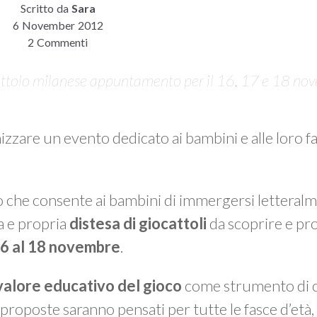
Scritto da
Sara
6 November 2012
2 Commenti
cattolo milanese appuntamento per il 16, 17 e 18 no
izzare un evento dedicato ai bambini e alle loro f
co che consente ai bambini di immergersi letteralm
a e propria
distesa di giocattoli
da scoprire e pr
16 al 18 novembre
.
alore educativo del gioco
come strumento di c
e proposte saranno pensati per tutte le fasce d’età, 