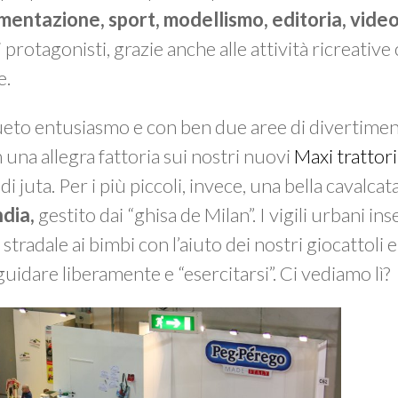
imentazione, sport, modellismo, editoria, vid
 protagonisti, grazie anche alle attività ricreative
e.
ueto entusiasmo e con ben due aree di divertimen
 una allegra fattoria sui nostri nuovi
Maxi trattori
i juta. Per i più piccoli, invece, una bella cavalcat
dia,
gestito dai “ghisa de Milan”. I vigili urbani i
radale ai bimbi con l’aiuto dei nostri giocattoli e
o guidare liberamente e “esercitarsi”. Ci vediamo lì?