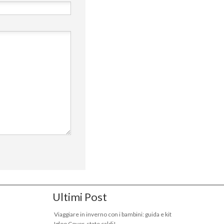
Ultimi Post
Viaggiare in inverno con i bambini: guida e kit
Igloo Cover, state caldi!