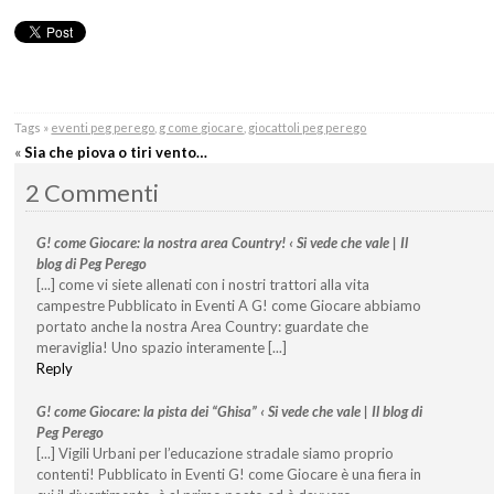
Tags »
eventi peg perego
,
g come giocare
,
giocattoli peg perego
«
Sia che piova o tiri vento…
2 Commenti
G! come Giocare: la nostra area Country! ‹ Si vede che vale | Il
blog di Peg Perego
[...] come vi siete allenati con i nostri trattori alla vita
campestre Pubblicato in Eventi A G! come Giocare abbiamo
portato anche la nostra Area Country: guardate che
meraviglia! Uno spazio interamente [...]
Reply
G! come Giocare: la pista dei “Ghisa” ‹ Si vede che vale | Il blog di
Peg Perego
[...] Vigili Urbani per l’educazione stradale siamo proprio
contenti! Pubblicato in Eventi G! come Giocare è una fiera in