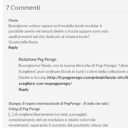
7 Commenti
Flavia
Buongiorno volevo sapere se il modello book modular è
possibile averlo nei tessuti denim o Scozia oppure sono solo
quelli presenti nel sito dedicato al sistema book?
Grazie mille flavia
Reply
Redazione Peg Perego
Buongiorno Flavia, con la nuova filosofia di Peg Perego “Liberi
Scegliere”, può ordinare Book in tutti i colori della collezione
Denim e Scozia.
http://it.pegperego.com/primainfanzia-sito/li
scegliere-con-mypegperego/
Reply
Stampa: Il respiro internazionale di PegPerego ‹ Si vede che vale |
Il blog di Peg Perego
[...] di scegliere liberamente tra telai, passeggini,
completamento del set modulare e relativi colori dei
rivestimenti, superando il concetto del pacchetto chiuso che