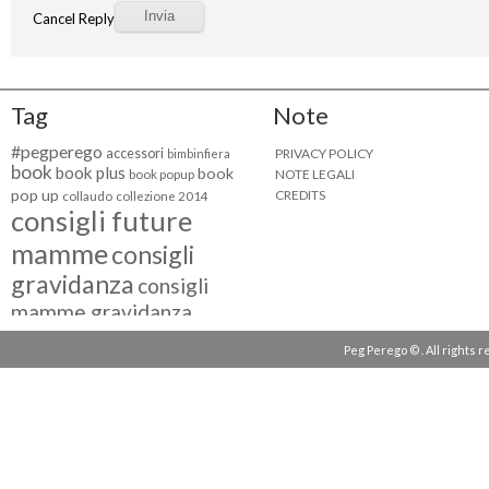
Cancel Reply
Tag
Note
#pegperego
accessori
PRIVACY POLICY
bimbinfiera
book
book plus
book
NOTE LEGALI
book popup
pop up
CREDITS
collaudo
collezione 2014
consigli future
mamme
consigli
gravidanza
consigli
mamme gravidanza
consigli maternità
Peg Perego © . All rights 
eventi peg perego
facebook fan
facebook
g come giocare
testimonial
fiat 500
giocattoli peg perego
mamme
instagram