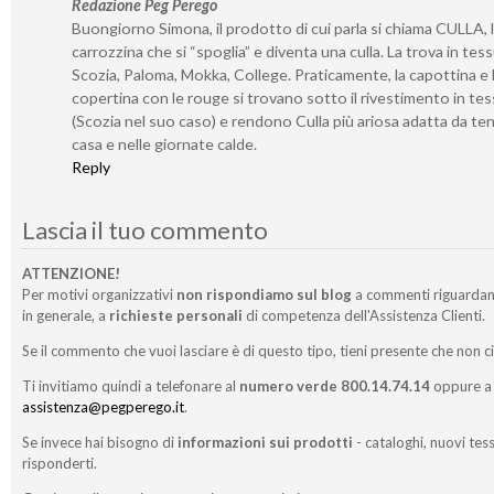
Redazione Peg Perego
Buongiorno Simona, il prodotto di cui parla si chiama CULLA, 
carrozzina che si “spoglia” e diventa una culla. La trova in tes
Scozia, Paloma, Mokka, College. Praticamente, la capottina e 
copertina con le rouge si trovano sotto il rivestimento in te
(Scozia nel suo caso) e rendono Culla più ariosa adatta da ten
casa e nelle giornate calde.
Reply
Lascia il tuo commento
ATTENZIONE!
Per motivi organizzativi
non rispondiamo sul blog
a commenti riguardan
in generale, a
richieste personali
di competenza dell'Assistenza Clienti.
Se il commento che vuoi lasciare è di questo tipo, tieni presente che non c
Ti invitiamo quindi a telefonare al
numero verde 800.14.74.14
oppure a 
assistenza@pegperego.it
.
Se invece hai bisogno di
informazioni sui prodotti
- cataloghi, nuovi tess
risponderti.