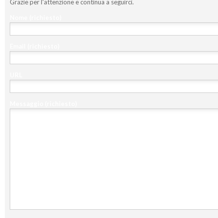
Grazie per l'attenzione e continua a seguirci.
Nome
(richiesto)
Email
(richiesto)
URL
Messaggio
(richiesto)