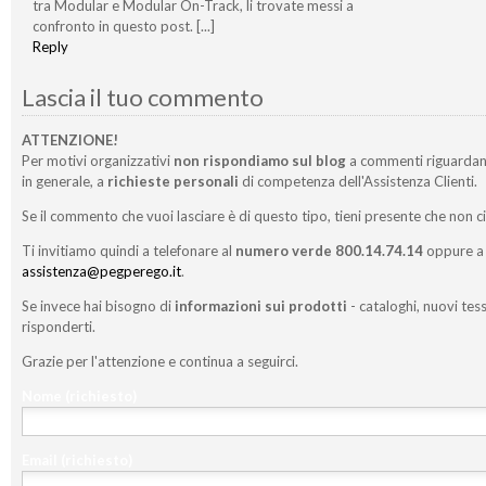
tra Modular e Modular On-Track, li trovate messi a
confronto in questo post. [...]
Reply
Lascia il tuo commento
ATTENZIONE!
Per motivi organizzativi
non rispondiamo sul blog
a commenti riguardan
in generale, a
richieste personali
di competenza dell'Assistenza Clienti.
Se il commento che vuoi lasciare è di questo tipo, tieni presente che non c
Ti invitiamo quindi a telefonare al
numero verde 800.14.74.14
oppure a 
assistenza@pegperego.it
.
Se invece hai bisogno di
informazioni sui prodotti
- cataloghi, nuovi tess
risponderti.
Grazie per l'attenzione e continua a seguirci.
Nome
(richiesto)
Email
(richiesto)