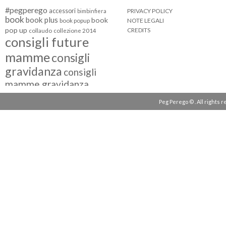
#pegperego
accessori
PRIVACY POLICY
bimbinfiera
book
book plus
book
NOTE LEGALI
book popup
pop up
CREDITS
collaudo
collezione 2014
consigli future
mamme
consigli
gravidanza
consigli
mamme gravidanza
consigli maternità
Peg Perego © . All rights 
eventi peg perego
facebook fan
facebook
g come giocare
testimonial
fiat 500
giocattoli peg perego
mamme
instagram
blogger
mammeinpeg
passeggini peg perego
peg perego
pliko mini
polaris
prima
review
pappa
quad peg perego
seggiolini auto
seggiolini auto peg