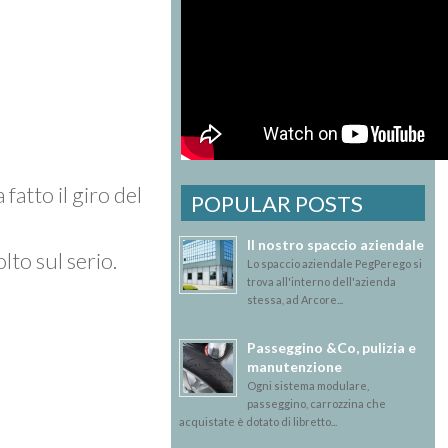
atto il giro del
POPULAR POSTS
Il nostro spaccio aziendale
lto sul serio.
Lo spaccio aziendale PegPerego si
trova all'interno dell'azienda
stessa, ad Arcore...
Passeggino &Co, pulizia e
manutenzione
Ogni sistema modulare,
passeggino, carrozzina che
acquistate è dotato di libretto...