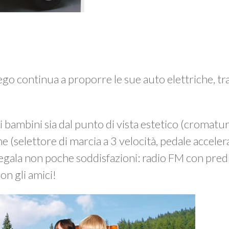
ego continua a proporre le sue auto elettriche, tr
bambini sia dal punto di vista estetico (cromature,
he (selettore di marcia a 3 velocità, pedale accele
 regala non poche soddisfazioni: radio FM con pre
on gli amici!