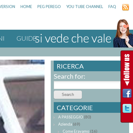
VERSION
HOME
PEG PEREGO
YOU TUBE CHANNEL
FAQ
NI
GUIDE
RICERCA
Search for:
CATEGORIE
A PASSEGGIO
(80)
Azienda
(69)
Come Eravamo
(16)