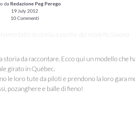
to da
Redazione Peg Perego
19 July 2012
10 Commenti
 hanno fatto la storia, a partire dal modello Savana
storia da raccontare. Ecco qui un modello che ha f
ale girato in Québec.
ano le loro tute da piloti e prendono la loro gara mo
si, pozanghere e balle di fieno!