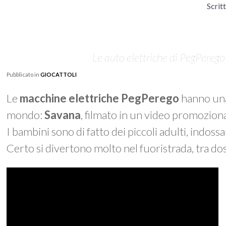
Scrit
Le auto elettriche di PegPerego
Pubblicato in
GIOCATTOLI
Le
macchine elettriche PegPerego
hanno una 
mondo:
Savana
, filmato in un video promozion
I bambini sono di fatto dei piccoli adulti, indoss
Certo si divertono molto nel fuoristrada, tra dos