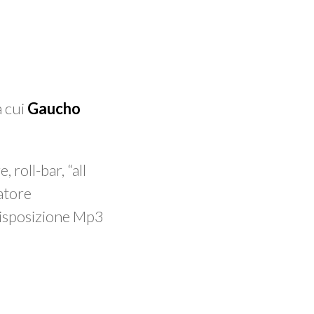
a cui
Gaucho
 roll-bar, “all
ratore
disposizione Mp3