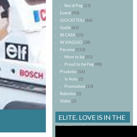
Noi di Peg
(13)
Eventi
(90)
GIOCATTOLI
(66)
Guide
(62)
IN CASA
(25)
IN VIAGGIO
(28)
Persone
(153)
Mom to be
(55)
Proud to be Peg
(98)
Prodotto
(16)
In Auto
(1)
Promozioni
(10)
Rubriche
(2)
Video
(2)
ELITE. LOVE IS IN THE
DETAILS.