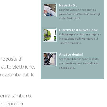
Navetta XL
La prima volta che ho sentito la
parola “navetta” ho strabuzzato gli
occhi. Ero incinta...
E’ arrivato il nuovo Book
L'abbiamo presentato in anteprima
in occasione della Maratona sui
Tacchi e torniamo...
A tutto denim!
proposta di
Scegliere il denim come tessuto
per rivestire i nostri modelli è un
 auto elettriche,
omaggio alle...
rezza ribaltabile
freni a tamburo.
e freno e la