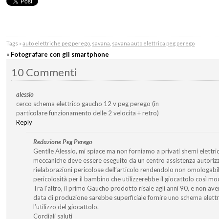
Tags »
auto elettriche peg perego
,
savana
,
savana auto elettrica peg perego
«
Fotografare con gli smartphone
10 Commenti
alessio
cerco schema elettrico gaucho 12 v peg perego (in
particolare funzionamento delle 2 velocita + retro)
Reply
Redazione Peg Perego
Gentile Alessio, mi spiace ma non forniamo a privati shemi elettric
meccaniche deve essere eseguito da un centro assistenza autoriz
rielaborazioni pericolose dell’articolo rendendolo non omologabil
pericolosità per il bambino che utilizzerebbe il giocattolo così mod
Tra l’altro, il primo Gaucho prodotto risale agli anni 90, e non ave
data di produzione sarebbe superficiale fornire uno schema ele
l’utilizzo del giocattolo.
Cordiali saluti