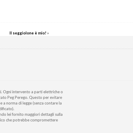
Il seggiolone è mio!
»
i. Ogni intervento a parti elettriche o
zato Peg Perego. Questo per evitare
e a norma di legge (senza contare la
ificato).
ndo lei fornito maggiori dettagli sulla
ttrico che potrebbe compromettere