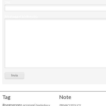
URL
Messaggio
(richiesto)
Tag
Note
#pegperego
accessori
PRIVACY POLICY
bimbinfiera