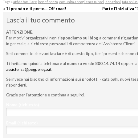
Tags »
affido familiare
,
beneficenza
,
comunità accoglienza minori
,
donazioni
,
fata onlus
«
Ti prendo e ti porto… Off road!
Parte l’iniziativa
Lascia il tuo commento
ATTENZIONE!
Per motivi organizzativi
non rispondiamo sul blog
a commenti riguardan
in generale, a
richieste personali
di competenza dell'Assistenza Clienti.
Se il commento che vuoi lasciare è di questo tipo, tieni presente che non c
Ti invitiamo quindi a telefonare al
numero verde 800.14.74.14
oppure a 
assistenza@pegperego.it
.
Se invece hai bisogno di
informazioni sui prodotti
- cataloghi, nuovi tess
risponderti.
Grazie per l'attenzione e continua a seguirci.
Nome
(richiesto)
Email
(richiesto)