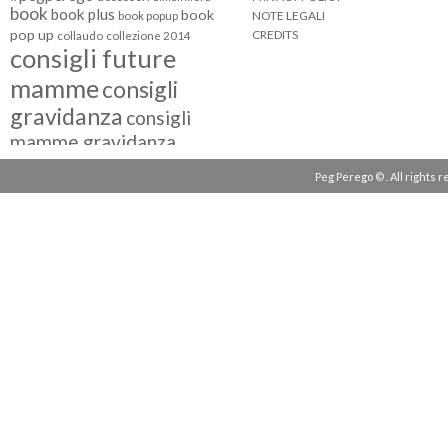
book
book plus
book
NOTE LEGALI
book popup
pop up
CREDITS
collaudo
collezione 2014
consigli future
mamme
consigli
gravidanza
consigli
mamme gravidanza
consigli maternità
Peg Perego © . All rights 
eventi peg perego
facebook fan
facebook
g come giocare
testimonial
fiat 500
giocattoli peg perego
mamme
instagram
blogger
mammeinpeg
passeggini peg perego
peg perego
pliko mini
polaris
prima
review
pappa
quad peg perego
seggiolini auto
seggiolini auto peg
seggiolino auto
perego