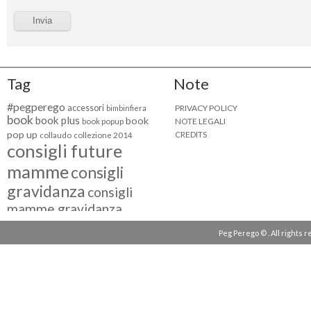
Tag
Note
#pegperego
accessori
PRIVACY POLICY
bimbinfiera
book
book plus
book
NOTE LEGALI
book popup
pop up
CREDITS
collaudo
collezione 2014
consigli future
mamme
consigli
gravidanza
consigli
mamme gravidanza
consigli maternità
Peg Perego © . All rights 
eventi peg perego
facebook fan
facebook
g come giocare
testimonial
fiat 500
giocattoli peg perego
mamme