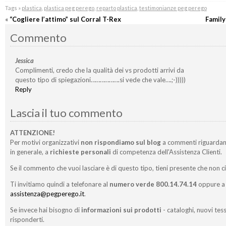
Tags »
plastica
,
plastica peg perego
,
reparto plastica
,
testimonianze peg perego
«
“Cogliere l’attimo” sul Corral T-Rex
Family
Commento
Jessica
Complimenti, credo che la qualità dei vs prodotti arrivi da
questo tipo di spiegazioni……………….si vede che vale….;-)))))
Reply
Lascia il tuo commento
ATTENZIONE!
Per motivi organizzativi
non rispondiamo sul blog
a commenti riguardan
in generale, a
richieste personali
di competenza dell'Assistenza Clienti.
Se il commento che vuoi lasciare è di questo tipo, tieni presente che non c
Ti invitiamo quindi a telefonare al
numero verde 800.14.74.14
oppure a 
assistenza@pegperego.it
.
Se invece hai bisogno di
informazioni sui prodotti
- cataloghi, nuovi tess
risponderti.