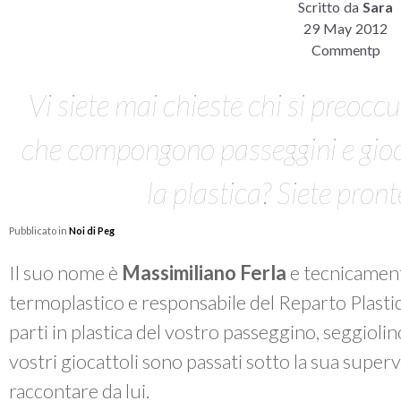
Scritto da
Sara
29 May 2012
Commentp
Vi siete mai chieste chi si preoccu
che compongono passeggini e gioc
la plastica? Siete pront
Pubblicato in
Noi di Peg
Il suo nome è
Massimiliano Ferla
e tecnicament
termoplastico e responsabile del Reparto Plastica
parti in plastica del vostro passeggino, seggiolin
vostri giocattoli sono passati sotto la sua supe
raccontare da lui.