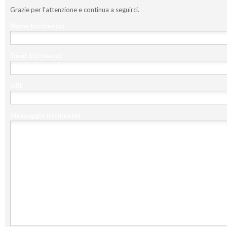
Grazie per l'attenzione e continua a seguirci.
Nome
(richiesto)
Email
(richiesto)
URL
Messaggio
(richiesto)