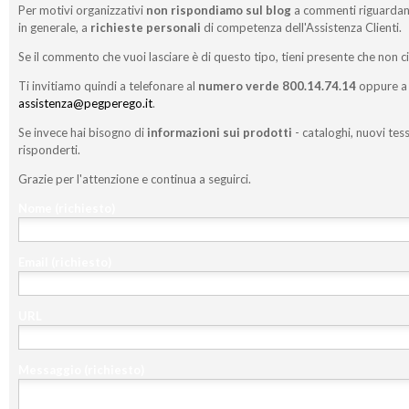
Per motivi organizzativi
non rispondiamo sul blog
a commenti riguardan
in generale, a
richieste personali
di competenza dell'Assistenza Clienti.
Se il commento che vuoi lasciare è di questo tipo, tieni presente che non c
Ti invitiamo quindi a telefonare al
numero verde 800.14.74.14
oppure a 
assistenza@pegperego.it
.
Se invece hai bisogno di
informazioni sui prodotti
- cataloghi, nuovi tess
risponderti.
Grazie per l'attenzione e continua a seguirci.
Nome
(richiesto)
Email
(richiesto)
URL
Messaggio
(richiesto)