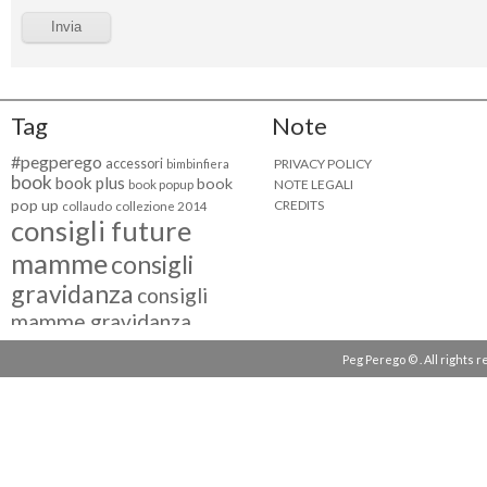
Tag
Note
#pegperego
accessori
PRIVACY POLICY
bimbinfiera
book
book plus
book
NOTE LEGALI
book popup
pop up
CREDITS
collaudo
collezione 2014
consigli future
mamme
consigli
gravidanza
consigli
mamme gravidanza
consigli maternità
Peg Perego © . All rights 
eventi peg perego
facebook fan
facebook
g come giocare
testimonial
fiat 500
giocattoli peg perego
mamme
instagram