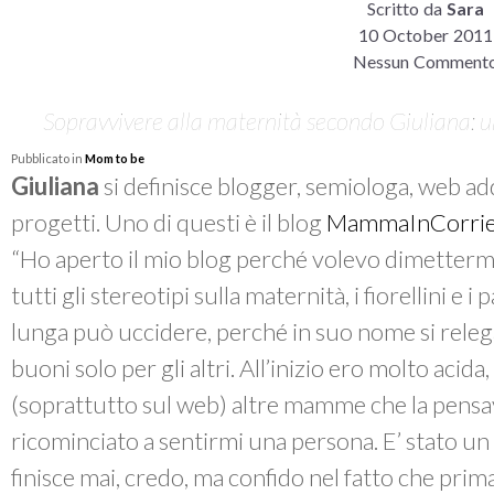
Scritto da
Sara
10 October 2011
Nessun Comment
Sopravvivere alla maternità secondo Giuliana: 
Pubblicato in
Mom to be
Giuliana
si definisce
blogger, semiologa, web ad
progetti. Uno di questi è il blog
MammaInCorrie
“Ho aperto il mio blog perché volevo dimette
tutti gli stereotipi sulla maternità, i fiorellini e i 
lunga può uccidere, perché in suo nome si relega
buoni solo per gli altri. All’inizio ero molto aci
(soprattutto sul web) altre mamme che la pens
ricominciato a sentirmi una persona. E’ stato u
finisce mai, credo, ma confido nel fatto che prima 