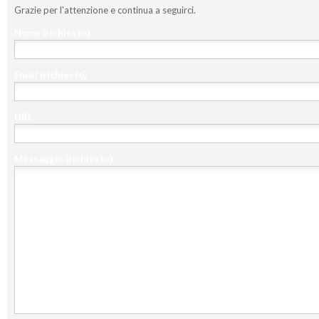
Grazie per l'attenzione e continua a seguirci.
Nome
(richiesto)
Email
(richiesto)
URL
Messaggio
(richiesto)