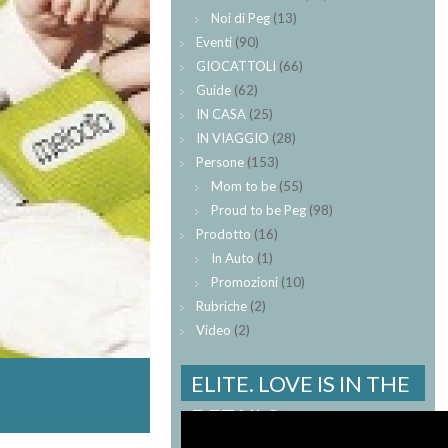
Noi di Peg
(13)
Eventi
(90)
GIOCATTOLI
(66)
Guide
(62)
IN CASA
(25)
IN VIAGGIO
(28)
Persone
(153)
Mom to be
(55)
Proud to be Peg
(98)
Prodotto
(16)
In Auto
(1)
Promozioni
(10)
Rubriche
(2)
Video
(2)
ELITE. LOVE IS IN THE
DETAILS.