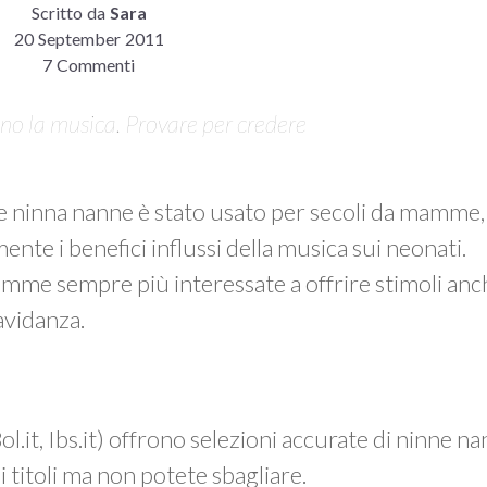
Scritto da
Sara
20 September 2011
7 Commenti
no la musica. Provare per credere
lle ninna nanne è stato usato per secoli da mamme,
ente i benefici influssi della musica sui neonati.
me sempre più interessate a offrire stimoli anche
ravidanza.
l.it, Ibs.it) offrono selezioni accurate di ninne n
i titoli ma non potete sbagliare.