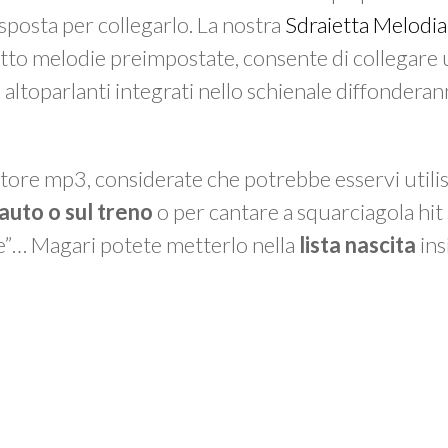
sposta per collegarlo. La nostra
Sdraietta Melodia
i otto melodie preimpostate, consente di collegare
 altoparlanti integrati nello schienale diffonderan
ttore mp3, considerate che potrebbe esservi util
 auto o sul treno
o per cantare a squarciagola hi
ore”… Magari potete metterlo nella
lista nascita
ins