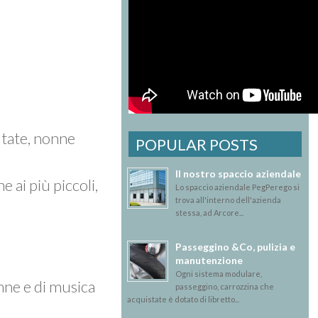
 tate, nonne
POPULAR POSTS
Il nostro spaccio aziendale
 ai più piccoli,
Lo spaccio aziendale PegPerego si
trova all'interno dell'azienda
stessa, ad Arcore...
Passeggino &Co, pulizia e
manutenzione
Ogni sistema modulare,
anne e di musica
passeggino, carrozzina che
acquistate è dotato di libretto...