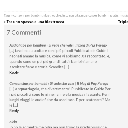
Tags »
canzoni per bambini
,
filastrocche
,
lista nascita
,
musica per bambini gratis
,
music
«
Tra uno spasso e una filastrocca
Tripl
7 Commenti
Audiofiabe per bambini ‹ Si vede che vale | Il blog di Peg Perego
[...] favole da ascoltare con i più piccoli Pubblicato in Guide I
neonati amano la musica, come vi abbiamo già raccontato, e,
quando sono un po’ più grandi, tutti i bambini amano
ascoltare fiabe e storie. Scandite [...]
Reply
Canzoncine per bambini ‹ Si vede che vale | Il blog di Peg Perego
[...] a squarciagola, che divertimento! Pubblicato in Guide Per
i più piccoli ci sono le ninne nanne e la musica rilassante. Per i
lunghi viaggi, le audiofiabe da ascoltare. E per scatenarsi? Ma
le [...]
Reply
nicla
Io ho la sdraietta melodia ma non trovo la predisposizione