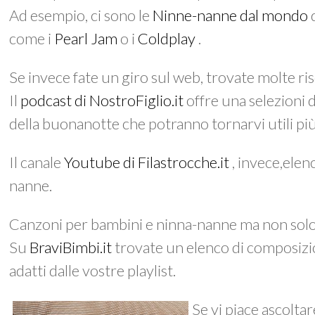
Ad esempio, ci sono le
Ninne-nanne dal mondo
d
come i
Pearl Jam
o i
Coldplay
.
Se invece fate un giro sul web, trovate molte ri
Il
podcast di NostroFiglio.it
offre una selezioni d
della buonanotte che potranno tornarvi utili più
Il canale
Youtube di Filastrocche.it
, invece,ele
nanne.
Canzoni per bambini e ninna-nanne ma non solo: g
Su
BraviBimbi.it
trovate un elenco di composizion
adatti dalle vostre playlist.
Se vi piace ascolta