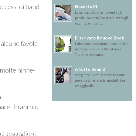
successi di band
Navetta XL
La prima volta che ho sentito la
parola “navetta” ho strabuzzato gli
occhi. Ero incinta...
E’ arrivato il nuovo Book
d alcune favole
L'abbiamo presentato in anteprima
in occasione della Maratona sui
Tacchi e torniamo...
 molte ninne-
A tutto denim!
Scegliere il denim come tessuto
per rivestire i nostri modelli è un
omaggio alle...
.
are i brani più
nche scegliere