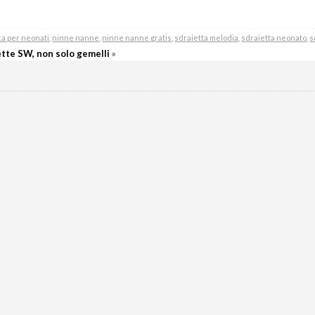
a per neonati
,
ninne nanne
,
ninne nanne gratis
,
sdraietta melodia
,
sdraietta neonato
,
s
ette SW, non solo gemelli
»