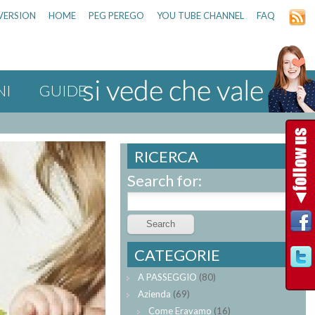
VERSION
HOME
PEG PEREGO
YOU TUBE CHANNEL
FAQ
NI
GUIDE
RICERCA
Search for:
CATEGORIE
A PASSEGGIO
(80)
Azienda
(69)
Come Eravamo
(16)