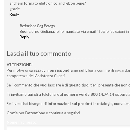
anche in formato elettronico andrebbe bene?
grazie
Reply
Redazione Peg Perego
Buongiorno Giuliana, le ho mandato via email il foglio istruzioni i
Reply
Lascia il tuo commento
ATTENZIONE!
Per motivi organizzativi
non rispondiamo sul blog
a commenti riguarda
competenza dell'Assistenza Clienti.
Se il commento che vuoi lasciare è di questo tipo, tieni presente che non 
Ti invitiamo quindi a telefonare al
numero verde 800.14.74.14
oppure a 
Se invece hai bisogno di
informazioni sui prodotti
- cataloghi, nuovi tes
Grazie per l'attenzione e continua a seguirci.
Nome
(richiesto)