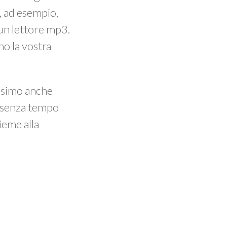
, ad esempio,
 un lettore mp3.
no la vostra
issimo anche
t senza tempo
ieme alla