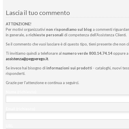
Lascia il tuo commento
ATTENZIONE!
Per motivi organizzativi
non rispondiamo sul blog
a commenti riguardan
in generale, a
richieste personali
di competenza dell'Assistenza Clienti.
Se il commento che vuoi lasciare è di questo tipo, tieni presente che non c
Ti invitiamo quindi a telefonare al
numero verde 800.14.74.14
oppure a 
assistenza@pegperego.it
.
Se invece hai bisogno di
informazioni sui prodotti
- cataloghi, nuovi tess
risponderti.
Grazie per l'attenzione e continua a seguirci.
Nome
(richiesto)
Email
(richiesto)
URL