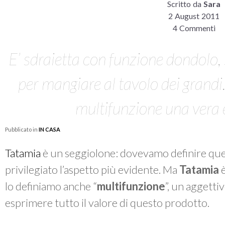
Scritto da
Sara
2 August 2011
4 Commenti
E’ sdraietta con funzione dondolo,
per mangiare al tavolo dei grand
multifunzione una vera 
Pubblicato in
IN CASA
Tatamia
è un seggiolone: dovevamo definire que
privilegiato l’aspetto più evidente. Ma
Tatamia
è
lo definiamo anche “
multifunzione
”, un aggett
esprimere tutto il valore di questo prodotto.