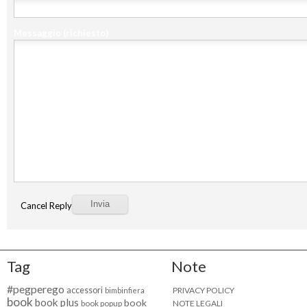
Messaggio
(richiesto)
Cancel Reply
Tag
Note
#pegperego
accessori
PRIVACY POLICY
bimbinfiera
book
book plus
book
NOTE LEGALI
book popup