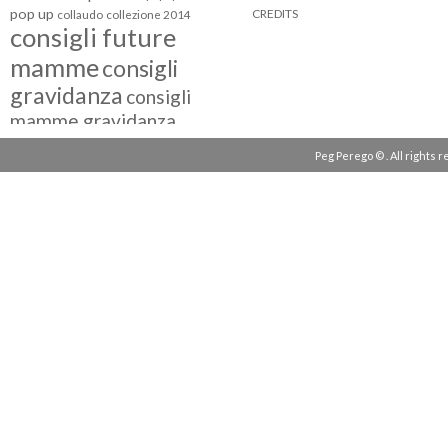
pop up
CREDITS
collaudo
collezione 2014
consigli future
mamme
consigli
gravidanza
consigli
mamme gravidanza
consigli maternità
Peg Perego © . All rights 
eventi peg perego
facebook fan
facebook
g come giocare
testimonial
fiat 500
giocattoli peg perego
mamme
instagram
blogger
mammeinpeg
passeggini peg perego
peg perego
pliko mini
polaris
prima
review
pappa
quad peg perego
seggiolini auto
seggiolini auto peg
seggiolino auto
perego
seggiolone peg perego
seggioloni