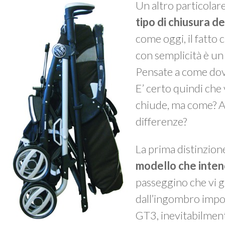
Un altro particolare
tipo di chiusura d
come oggi, il fatto 
con semplicità è un
Pensate a come dov
E’ certo quindi che
chiude, ma come? A 
differenze?
La prima distinzion
modello che inten
passeggino che vi 
dall’ingombro impo
GT3, inevitabilment