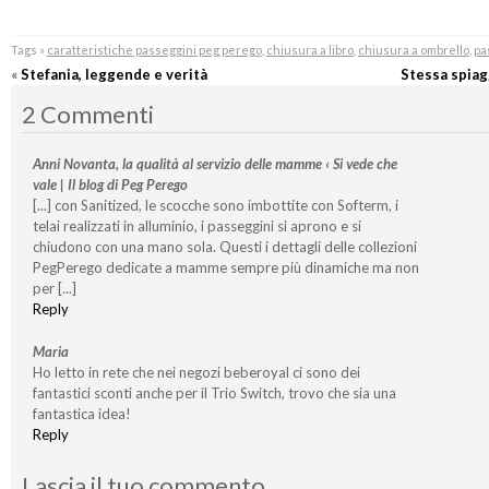
Tags »
caratteristiche passeggini peg perego
,
chiusura a libro
,
chiusura a ombrello
,
pa
«
Stefania, leggende e verità
Stessa spiag
2 Commenti
Anni Novanta, la qualità al servizio delle mamme ‹ Si vede che
vale | Il blog di Peg Perego
[...] con Sanitized, le scocche sono imbottite con Softerm, i
telai realizzati in alluminio, i passeggini si aprono e si
chiudono con una mano sola. Questi i dettagli delle collezioni
PegPerego dedicate a mamme sempre più dinamiche ma non
per [...]
Reply
Maria
Ho letto in rete che nei negozi beberoyal ci sono dei
fantastici sconti anche per il Trio Switch, trovo che sia una
fantastica idea!
Reply
Lascia il tuo commento