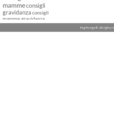
mamme
consigli
gravidanza
consigli
mamme gravidanza
consigli maternità
Peg Perego © . All rights 
eventi peg perego
facebook fan
facebook
g come giocare
testimonial
fiat 500
giocattoli peg perego
mamme
instagram
blogger
mammeinpeg
passeggini peg perego
peg perego
pliko mini
polaris
prima
review
pappa
quad peg perego
seggiolini auto
seggiolini auto peg
seggiolino auto
perego
seggiolone peg perego
seggioloni
sicurezza in auto
seggioloni peg perego
tatamia
siesta
storia peg perego
testimonianze peg
tessuti