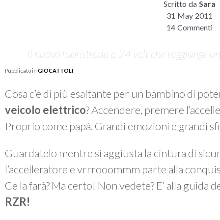
Scritto da
Sara
31 May 2011
14 Commenti
Il nuovo fuoristrada a 24 volt che raggiunge un
Pubblicato in
GIOCATTOLI
Cosa c’è di più esaltante per un bambino di pot
veicolo elettrico
? Accendere, premere l’accelle
Proprio come papà. Grandi emozioni e grandi sfi
Guardatelo mentre si aggiusta la cintura di sicu
l’accelleratore e
vrrrooommm
parte alla conquist
Ce la farà? Ma certo! Non vedete? E’ alla guida 
RZR!