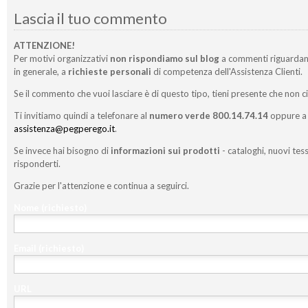
Lascia il tuo commento
ATTENZIONE!
Per motivi organizzativi
non rispondiamo sul blog
a commenti riguardan
in generale, a
richieste personali
di competenza dell'Assistenza Clienti.
Se il commento che vuoi lasciare è di questo tipo, tieni presente che non c
Ti invitiamo quindi a telefonare al
numero verde 800.14.74.14
oppure a 
assistenza@pegperego.it
.
Se invece hai bisogno di
informazioni sui prodotti
- cataloghi, nuovi tess
risponderti.
Grazie per l'attenzione e continua a seguirci.
Nome
(richiesto)
Email
(richiesto)
URL