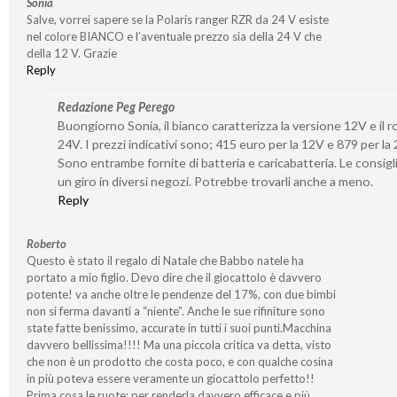
Sonia
Salve, vorrei sapere se la Polaris ranger RZR da 24 V esiste
nel colore BIANCO e l’aventuale prezzo sia della 24 V che
della 12 V. Grazie
Reply
Redazione Peg Perego
Buongiorno Sonia, il bianco caratterizza la versione 12V e il r
24V. I prezzi indicativi sono; 415 euro per la 12V e 879 per la 
Sono entrambe fornite di batteria e caricabatteria. Le consigli
un giro in diversi negozi. Potrebbe trovarli anche a meno.
Reply
Roberto
Questo è stato il regalo di Natale che Babbo natele ha
portato a mio figlio. Devo dire che il giocattolo è davvero
potente! va anche oltre le pendenze del 17%, con due bimbi
non si ferma davanti a “niente”. Anche le sue rifiniture sono
state fatte benissimo, accurate in tutti i suoi punti.Macchina
davvero bellissima!!!! Ma una piccola critica va detta, visto
che non è un prodotto che costa poco, e con qualche cosina
in più poteva essere veramente un giocattolo perfetto!!
Prima cosa le ruote: per renderla davvero efficace e più