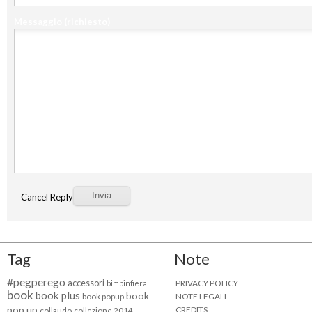
Messaggio
(richiesto)
Cancel Reply
Tag
Note
#pegperego
accessori
PRIVACY POLICY
bimbinfiera
book
book plus
book
NOTE LEGALI
book popup
pop up
CREDITS
collaudo
collezione 2014