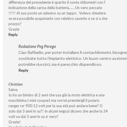
differenza del precedente é sparito il conta chilometri con l’
indicazione della carica della batteria…… Un vero peccato
!!!!! Al suo posto un adesivo su un tappo . Volevo chiedere
se era possibile acquistarlo con relativo cavetto e se si a che
prezzo?
Grazie
Reply
Redazione Peg Perego
Ciao Raffaello, per poter installare il contachilometri, bisog
sostituire tutto l’impianto elettrico. Un buon centro assiste
potrebbe riuscirci, ma è parecchio dispendioso.
Reply
Christian
Salve,
Io ho un bimbo di 2 anni che usa già la moto elettrica e una
macchinina ( mini cooper) ma vorrei prendergli il polaris
ranger rzr 900 12 volt per la sua età può andare bene? O
solo dai 3 anni in su?! In alcuni negozi dicono che anche la 24
volt va dai 3 anni in su e’ vero?
Grazie!