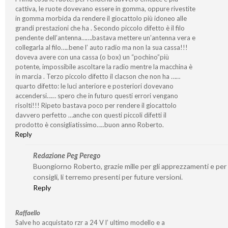
cattiva, le ruote dovevano essere in gomma, oppure rivestite
in gomma morbida da rendere il giocattolo più idoneo alle
grandi prestazioni che ha . Secondo piccolo difetto è il filo
pendente dell’antenna…….bastava mettere un’antenna vera e
collegarla al filo…..bene l’ auto radio ma non la sua cassa!!!
doveva avere con una cassa (o box) un “pochino”più
potente, impossibile ascoltare la radio mentre la macchina è
in marcia . Terzo piccolo difetto il clacson che non ha ……
quarto difetto: le luci anteriore e posteriori dovevano
accendersi…… spero che in futuro questi errori vengano
risolti!!! Ripeto bastava poco per rendere il giocattolo
davvero perfetto …anche con questi piccoli difetti il
prodotto è consigliatissimo…..buon anno Roberto.
Reply
Redazione Peg Perego
Buongiorno Roberto, grazie mille per gli apprezzamenti e per 
consigli, li terremo presenti per future versioni.
Reply
Raffaello
Salve ho acquistato rzr a 24 V l’ ultimo modello e a