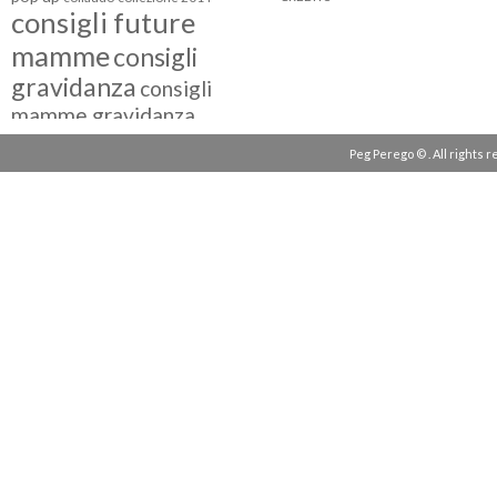
consigli future
mamme
consigli
gravidanza
consigli
mamme gravidanza
consigli maternità
Peg Perego © . All rights 
eventi peg perego
facebook fan
facebook
g come giocare
testimonial
fiat 500
giocattoli peg perego
mamme
instagram
blogger
mammeinpeg
passeggini peg perego
peg perego
pliko mini
polaris
prima
review
pappa
quad peg perego
seggiolini auto
seggiolini auto peg
seggiolino auto
perego
seggiolone peg perego
seggioloni
sicurezza in auto
seggioloni peg perego