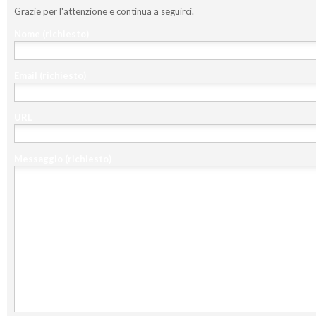
Grazie per l'attenzione e continua a seguirci.
Nome
(richiesto)
Email
(richiesto)
URL
Messaggio
(richiesto)