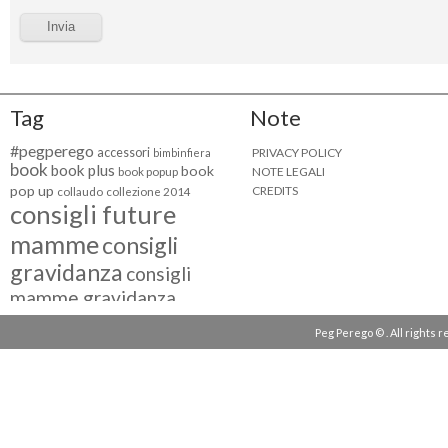
Tag
Note
#pegperego
accessori
PRIVACY POLICY
bimbinfiera
book
book plus
book
NOTE LEGALI
book popup
pop up
CREDITS
collaudo
collezione 2014
consigli future
mamme
consigli
gravidanza
consigli
mamme gravidanza
consigli maternità
Peg Perego © . All rights 
eventi peg perego
facebook fan
facebook
g come giocare
testimonial
fiat 500
giocattoli peg perego
mamme
instagram