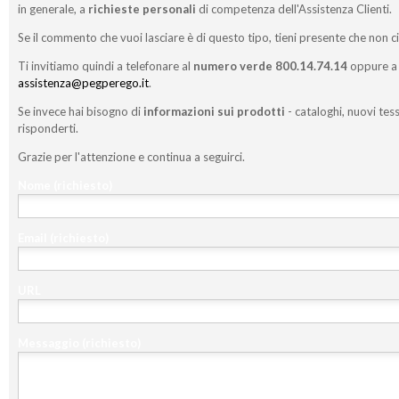
in generale, a
richieste personali
di competenza dell'Assistenza Clienti.
Se il commento che vuoi lasciare è di questo tipo, tieni presente che non c
Ti invitiamo quindi a telefonare al
numero verde 800.14.74.14
oppure a 
assistenza@pegperego.it
.
Se invece hai bisogno di
informazioni sui prodotti
- cataloghi, nuovi tess
risponderti.
Grazie per l'attenzione e continua a seguirci.
Nome
(richiesto)
Email
(richiesto)
URL
Messaggio
(richiesto)