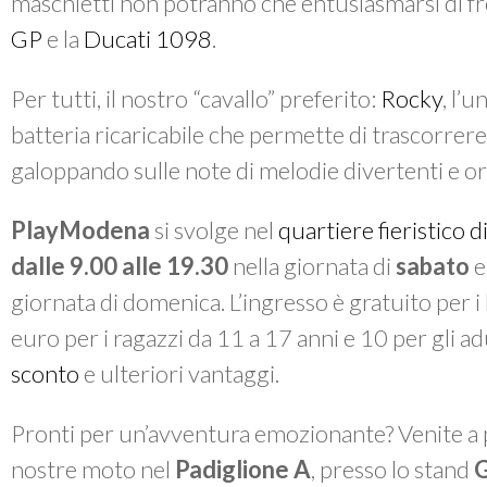
maschietti non potranno che entusiasmarsi di fr
GP
e la
Ducati 1098
.
Per tutti, il nostro “cavallo” preferito:
Rocky
, l’
batteria ricaricabile che permette di trascorrere 
galoppando sulle note di melodie divertenti e ore
PlayModena
si svolge nel
quartiere fieristico 
dalle 9.00 alle 19.30
nella giornata di
sabato
giornata di domenica. L’ingresso è gratuito per i
euro per i ragazzi da 11 a 17 anni e 10 per gli ad
sconto
e ulteriori vantaggi.
Pronti per un’avventura emozionante? Venite a 
nostre moto nel
Padiglione A
, presso lo stand
G