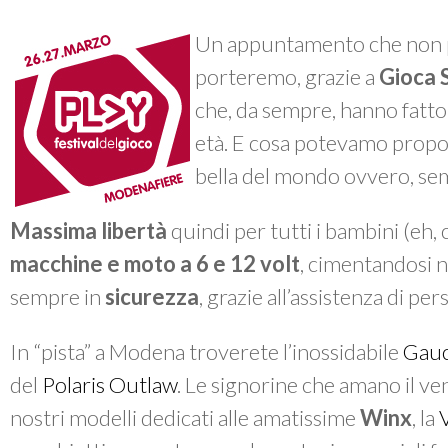
Un appuntamento che non 
porteremo, grazie a
Gioca 
che, da sempre, hanno fatto
età. E cosa potevamo propor
bella del mondo ovvero, s
Massima libertà
quindi per tutti i bambini (eh, 
macchine e moto a 6 e 12 volt
, cimentandosi n
sempre in
sicurezza
, grazie all’assistenza di pe
In “pista” a Modena troverete l’inossidabile
Gau
del
Polaris Outlaw
. Le signorine che amano il ven
nostri modelli dedicati alle amatissime
Winx
, la