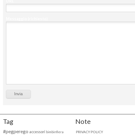
URL
Messaggio
(richiesto)
Tag
Note
#pegperego
accessori
PRIVACY POLICY
bimbinfiera