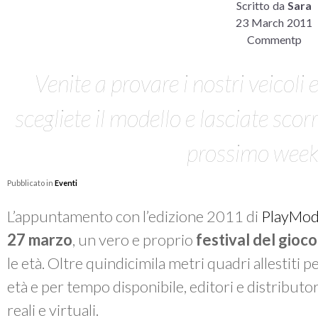
Scritto da
Sara
23 March 2011
Commentp
Venite a provare i nostri veicoli
scegliete il modello e lasciate scor
prossimo week
Pubblicato in
Eventi
L’appuntamento con l’edizione 2011 di
PlayMo
27 marzo
, un vero e proprio
festival del gioco
le età. Oltre quindicimila metri quadri allestiti 
età e per tempo disponibile, editori e distributori 
reali e virtuali.