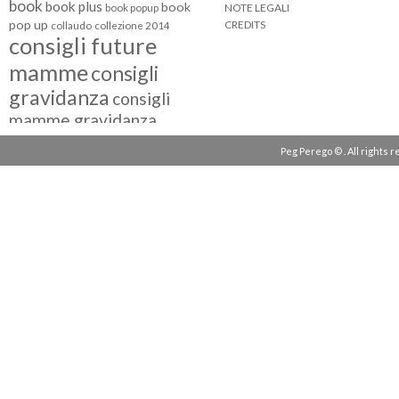
book
book plus
book
NOTE LEGALI
book popup
pop up
CREDITS
collaudo
collezione 2014
consigli future
mamme
consigli
gravidanza
consigli
mamme gravidanza
consigli maternità
Peg Perego © . All rights 
eventi peg perego
facebook fan
facebook
g come giocare
testimonial
fiat 500
giocattoli peg perego
mamme
instagram
blogger
mammeinpeg
passeggini peg perego
peg perego
pliko mini
polaris
prima
review
pappa
quad peg perego
seggiolini auto
seggiolini auto peg
seggiolino auto
perego
seggiolone peg perego
seggioloni