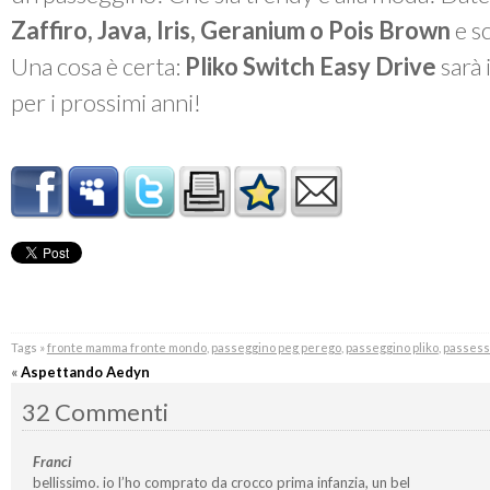
Zaffiro, Java, Iris, Geranium o Pois Brown
e sc
Una cosa è certa:
Pliko Switch Easy Drive
sarà 
per i prossimi anni!
Tags »
fronte mamma fronte mondo
,
passeggino peg perego
,
passeggino pliko
,
passess
«
Aspettando Aedyn
32 Commenti
Franci
bellissimo. io l’ho comprato da crocco prima infanzia, un bel