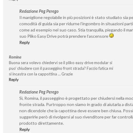
Redazione Peg Perego
Il maniglione regolabile in più posizioni è stato studiato sia p
comodità di guida sia per ridurne l’ingombro in situazioni parti
come ad esempio nel suo caso. Stia tranquilla, piegando il mani
suo Pliko Easy Drive potrà prendere l’ascensore
Reply
Romina
Buona sera volevo chiedervi se il pliko easy drive modular si
puo’ chiudere con il passeggino front strada? Faccio fatica mi
si incastra con la cappottina … Grazie
Reply
Redazione Peg Perego
Sì, Romina, il passeggino è progettato per chiudersi nella mod
fronte strada. Purtroppo non siamo in grado di aiutarla a dist
non dicendole che la capottina deve essere ben chiusa. Pos
suggerirle però di rivolgersi al suo rivenditore per far controlla
prodotto direttamente.
Reply