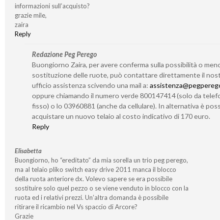
informazioni sull’acquisto?
grazie mile,
zaira
Reply
Redazione Peg Perego
Buongiorno Zaira, per avere conferma sulla possibilità o meno
sostituzione delle ruote, può contattare direttamente il nos
ufficio assistenza scivendo una mail a:
assistenza@pegperego
oppure chiamando il numero verde 800147414 (solo da tele
fisso) o lo 03960881 (anche da cellulare). In alternativa è poss
acquistare un nuovo telaio al costo indicativo di 170 euro.
Reply
Elisabetta
Buongiorno, ho “ereditato” da mia sorella un trio peg perego,
ma al telaio pliko switch easy drive 2011 manca il blocco
della ruota anteriore dx. Volevo sapere se era possibile
sostituire solo quel pezzo o se viene venduto in blocco con la
ruota ed i relativi prezzi. Un’altra domanda è possibile
ritirare il ricambio nel Vs spaccio di Arcore?
Grazie