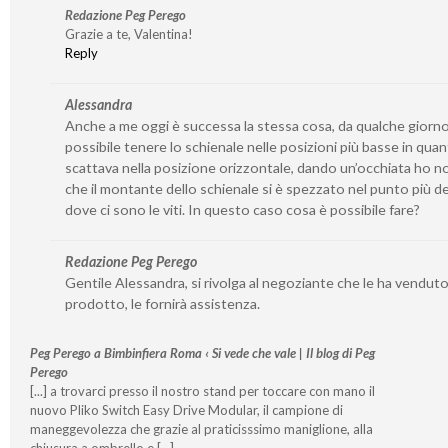
Redazione Peg Perego
Grazie a te, Valentina!
Reply
Alessandra
Anche a me oggi è successa la stessa cosa, da qualche giorn
possibile tenere lo schienale nelle posizioni più basse in qua
scattava nella posizione orizzontale, dando un’occhiata ho n
che il montante dello schienale si è spezzato nel punto più d
dove ci sono le viti. In questo caso cosa è possibile fare?
Redazione Peg Perego
Gentile Alessandra, si rivolga al negoziante che le ha venduto 
prodotto, le fornirà assistenza.
Peg Perego a Bimbinfiera Roma ‹ Si vede che vale | Il blog di Peg
Perego
[...] a trovarci presso il nostro stand per toccare con mano il
nuovo Pliko Switch Easy Drive Modular, il campione di
maneggevolezza che grazie al praticisssimo maniglione, alla
chiusura a ombrello e [...]