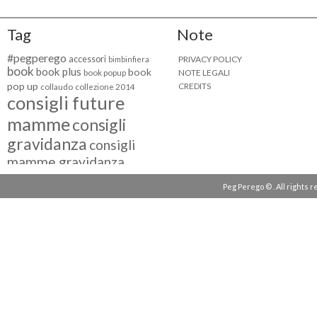
Tag
Note
#pegperego
accessori
PRIVACY POLICY
bimbinfiera
book
book plus
book
NOTE LEGALI
book popup
pop up
CREDITS
collaudo
collezione 2014
consigli future
mamme
consigli
gravidanza
consigli
mamme gravidanza
consigli maternità
Peg Perego © . All rights 
eventi peg perego
facebook fan
facebook
g come giocare
testimonial
fiat 500
giocattoli peg perego
mamme
instagram
blogger
mammeinpeg
passeggini peg perego