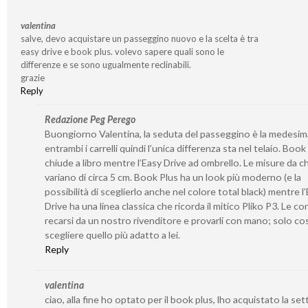
valentina
salve, devo acquistare un passeggino nuovo e la scelta è tra
easy drive e book plus. volevo sapere quali sono le
differenze e se sono ugualmente reclinabili.
grazie
Reply
Redazione Peg Perego
Buongiorno Valentina, la seduta del passeggino è la medesim
entrambi i carrelli quindi l’unica differenza sta nel telaio. Book 
chiude a libro mentre l’Easy Drive ad ombrello. Le misure da c
variano di circa 5 cm. Book Plus ha un look più moderno (e la
possibilità di sceglierlo anche nel colore total black) mentre l
Drive ha una linea classica che ricorda il mitico Pliko P3. Le con
recarsi da un nostro rivenditore e provarli con mano; solo co
scegliere quello più adatto a lei.
Reply
valentina
ciao, alla fine ho optato per il book plus, lho acquistato la se