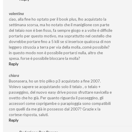
valentina
ciao, alla fine ho optato per il book plus, lho acquistato la
settimana scorsa, ma ho notato che il maniglione con parte
del telaio non è ben fisso, fa sempre giogo e a volte è difficile
portarlo per questo motivo, ma soprattutto nel cestello che
dovrebbe portare fino a 5 kili se si inserisce qualcosa di non
leggero struscia a terra per via della molla..comè possibile?
in questo modo non è possibile portarci nulla, altro che
spesa. forse è possibile bloccare la molla?
Reply
chiara
Buonasera, ho un trio pliko p3 acquistato a fine 2007.
Volevo sapere se acquistando solo il telaio , o telaio +
passeggino, del nuovo easy drive posso sfruttare navicella e
ovetto che ho già. Per quanto riguarda il passeggino, gli
accessori come coprigambe o parapioggia sono compatibili
con quelli da me già in possesso dal 2007? Grazie x la
cortese risposta, saluti.
Reply