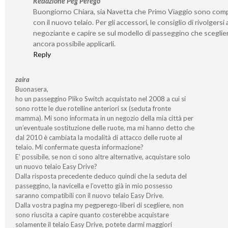
Redazione Peg Perego
Buongiorno Chiara, sia Navetta che Primo Viaggio sono compa
con il nuovo telaio. Per gli accessori, le consiglio di rivolgersi 
negoziante e capire se sul modello di passeggino che sceglie
ancora possibile applicarli.
Reply
zaira
Buonasera,
ho un passeggino Pliko Switch acquistato nel 2008 a cui si
sono rotte le due rotelline anteriori sx (seduta fronte
mamma). Mi sono informata in un negozio della mia città per
un’eventuale sostituzione delle ruote, ma mi hanno detto che
dal 2010 è cambiata la modalità di attacco delle ruote al
telaio. Mi confermate questa informazione?
E’ possibile, se non ci sono altre alternative, acquistare solo
un nuovo telaio Easy Drive?
Dalla risposta precedente deduco quindi che la seduta del
passeggino, la navicella e l’ovetto già in mio possesso
saranno compatibili con il nuovo telaio Easy Drive.
Dalla vostra pagina my pegperego-liberi di scegliere, non
sono riuscita a capire quanto costerebbe acquistare
solamente il telaio Easy Drive, potete darmi maggiori