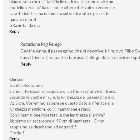
bianca. solo che risulta difficile da trovare. come mai?è un
modello vecchio? ha un nome differente? volevo vedere le
caratteristiche, ma nemmeno sul vostro sito è presente
questo colore!
GRazie fin da ora!
Reply
Redazione Peg Perego
Gentile Anna, il passeggino che ci descrive è il nuovo Pliko S
Easy Drive o Compact in fantasia College della collezione spr
Reply
Clarissa
Gentile Redazione,
Siamo interessati all’acquisto di un trio easy drive on track.
Secondo le vostre misure, la lunghezza del passeggino è di
91.5 cm. Vorremmo sapere se questo dato si riferisce alla
lunghezza maggiore, con il maniglione esteso.
Con il maniglione ripiegato, a che lunghezza si arriva?
Abbiamo un ascensore di 90 cm di lunghezza… E non
sappiamo se riusciremo ad entrarci!!!
Grazie!!!
Reply