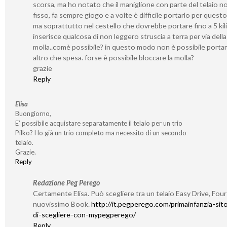
scorsa, ma ho notato che il maniglione con parte del telaio n
fisso, fa sempre giogo e a volte è difficile portarlo per quest
ma soprattutto nel cestello che dovrebbe portare fino a 5 kili
inserisce qualcosa di non leggero struscia a terra per via della
molla..comè possibile? in questo modo non è possibile portarc
altro che spesa. forse è possibile bloccare la molla?
grazie
Reply
Elisa
Buongiorno,
E’ possibile acquistare separatamente il telaio per un trio
Pilko? Ho già un trio completo ma necessito di un secondo
telaio.
Grazie.
Reply
Redazione Peg Perego
Certamente Elisa. Può scegliere tra un telaio Easy Drive, Four 
nuovissimo Book.
http://it.pegperego.com/primainfanzia-sito/
di-scegliere-con-mypegperego/
Reply