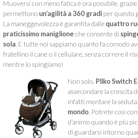
Muoversi con meno fatica è ora possibile, grazie
permettono
un’agilità a 360 gradi
per questo g
La maneggevolezza è garantita dalle
quattro ru
praticissimo maniglione
che consente di
sping
sola
. E tutte noi sappiamo quanto fa comodo ave
fratellino il cane o il cellulare, senza correre il r
mentre lo spingiamo!
Non solo,
Pliko Switch 
assecondare la crescita d
infatti montare la seduta
mondo
. Potrete così con
d’animo quando è più picco
di guardarsi intorno qua