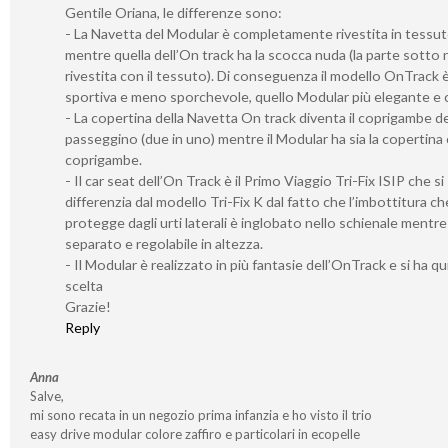
Gentile Oriana, le differenze sono:
- La Navetta del Modular è completamente rivestita in tessu
mentre quella dell’On track ha la scocca nuda (la parte sotto 
rivestita con il tessuto). Di conseguenza il modello OnTrack è
sportiva e meno sporchevole, quello Modular più elegante e c
- La copertina della Navetta On track diventa il coprigambe de
passeggino (due in uno) mentre il Modular ha sia la copertina c
coprigambe.
- Il car seat dell’On Track è il Primo Viaggio Tri-Fix ISIP che si
differenzia dal modello Tri-Fix K dal fatto che l’imbottitura ch
protegge dagli urti laterali è inglobato nello schienale mentre
separato e regolabile in altezza.
- Il Modular è realizzato in più fantasie dell’OnTrack e si ha qu
scelta
Grazie!
Reply
Anna
Salve,
mi sono recata in un negozio prima infanzia e ho visto il trio
easy drive modular colore zaffiro e particolari in ecopelle