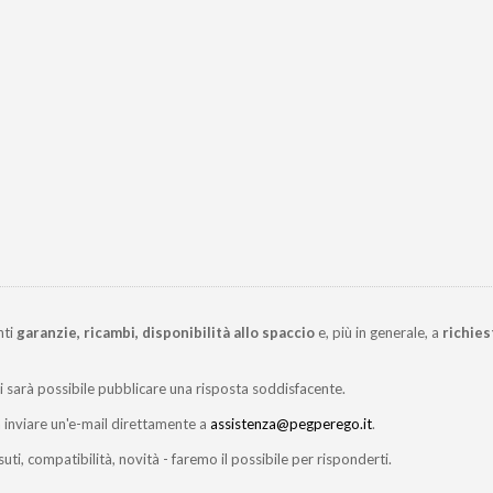
nti
garanzie, ricambi, disponibilità allo spaccio
e, più in generale, a
richies
ci sarà possibile pubblicare una risposta soddisfacente.
inviare un'e-mail direttamente a
assistenza@pegperego.it
.
suti, compatibilità, novità - faremo il possibile per risponderti.