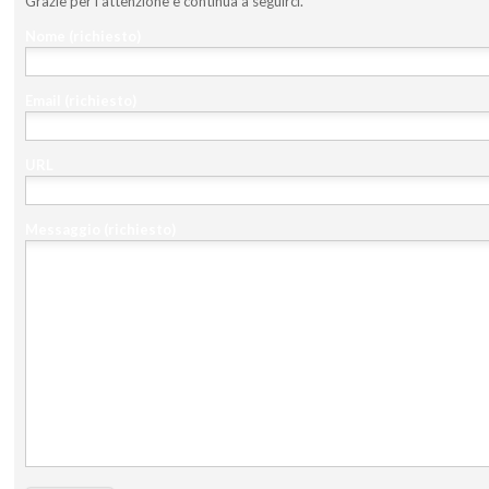
Grazie per l'attenzione e continua a seguirci.
Nome
(richiesto)
Email
(richiesto)
URL
Messaggio
(richiesto)