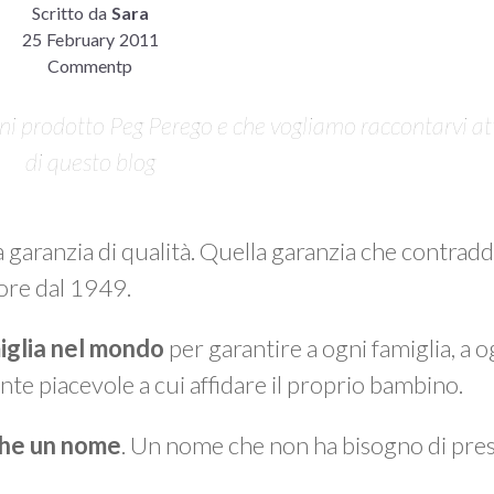
Scritto da
Sara
25 February 2011
Commentp
 ogni prodotto Peg Perego e che vogliamo raccontarvi at
di questo blog
a garanzia di qualità. Quella garanzia che contrad
ore dal 1949.
iglia nel mondo
per garantire a ogni famiglia, a
nte piacevole a cui affidare il proprio bambino.
che un nome
. Un nome che non ha bisogno di pres