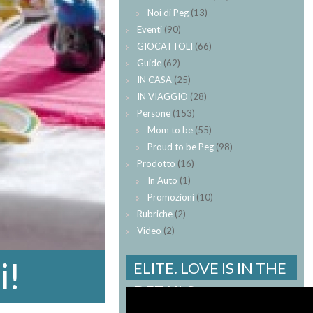
Noi di Peg
(13)
Eventi
(90)
GIOCATTOLI
(66)
Guide
(62)
IN CASA
(25)
IN VIAGGIO
(28)
Persone
(153)
Mom to be
(55)
Proud to be Peg
(98)
Prodotto
(16)
In Auto
(1)
Promozioni
(10)
Rubriche
(2)
Video
(2)
i!
ELITE. LOVE IS IN THE
DETAILS.