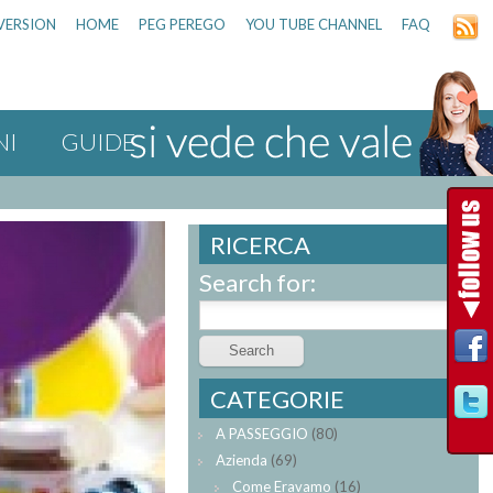
VERSION
HOME
PEG PEREGO
YOU TUBE CHANNEL
FAQ
NI
GUIDE
RICERCA
Search for:
CATEGORIE
A PASSEGGIO
(80)
Azienda
(69)
Come Eravamo
(16)