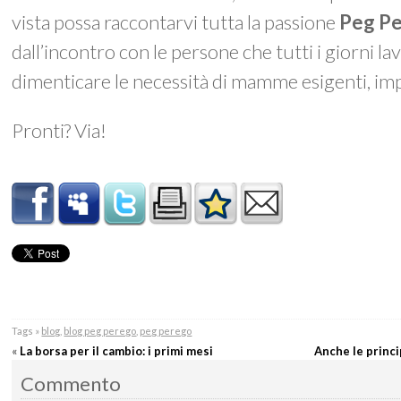
vista possa raccontarvi tutta la passione
Peg P
dall’incontro con le persone che tutti i giorni l
dimenticare le necessità di mamme esigenti, im
Pronti? Via!
Tags »
blog
,
blog peg perego
,
peg perego
«
La borsa per il cambio: i primi mesi
Anche le princ
Commento