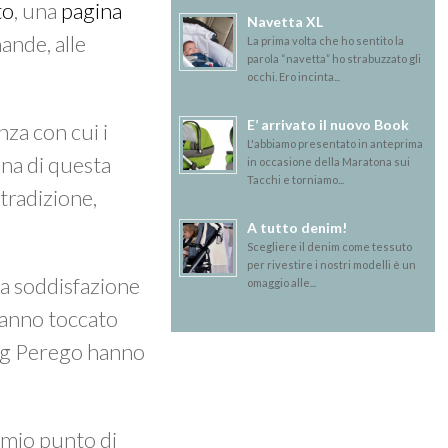
to
, una
pagina
Navetta XL
mande, alle
La prima volta che ho sentito la
parola “navetta” ho strabuzzato gli
occhi. Ero incinta...
E’ arrivato il nuovo Book
nza con cui i
L'abbiamo presentato in anteprima
na di questa
in occasione della Maratona sui
Tacchi e torniamo...
tradizione,
A tutto denim!
Scegliere il denim come tessuto
per rivestire i nostri modelli è un
La soddisfazione
omaggio alle...
anno toccato
g Perego hanno
l mio punto di