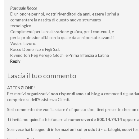
Pasquale Rocco
E’ un onore per noi, vostri rivenditori da anni, essere i primi a
commentare la nascita di questo nuovo strumento
tecnologico.
Complimenti per la realizzazione grafica, per i contenuti, e
per la professionalità con la quale da anni portate avanti il
Vostro lavoro.
Rocco Domenico e Figli S.r.l.
Rivenditori Peg Perego GIochi e Prima Infanzia a Latina
Reply
Lascia il tuo commento
ATTENZIONE!
Per motivi organizzativi
non rispondiamo sul blog
a commenti riguarda
competenza dell'Assistenza Clienti.
Se il commento che vuoi lasciare è di questo tipo, tieni presente che non 
Ti invitiamo quindi a telefonare al
numero verde 800.14.74.14
oppure a 
Se invece hai bisogno di
informazioni sui prodotti
- cataloghi, nuovi tes