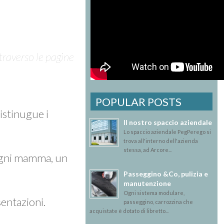
traverso le pagine
POPULAR POSTS
distinugue i
Il nostro spaccio aziendale
Lo spaccio aziendale PegPerego si
trova all'interno dell'azienda
stessa, ad Arcore...
 ogni mamma, un
Passeggino &Co, pulizia e
manutenzione
Ogni sistema modulare,
entazioni.
passeggino, carrozzina che
acquistate è dotato di libretto...