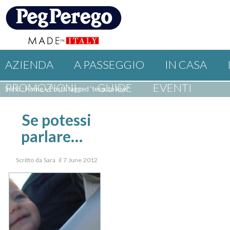
AZIENDA
A PASSEGGIO
IN CASA
PROMOZIONI
GUIDE
EVENTI
Sei in : Home
»
Posts tagged 'tessuto kiwi'
Se potessi
parlare…
Scritto da Sara il 7 June 2012