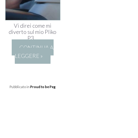
Vi direi come mi
diverto sul mio Pliko
P3…
CONTINUA A
LEGGERE »
Pubblicato in
Proud to be Peg