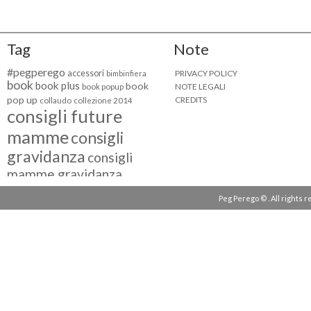
Tag
Note
#pegperego
accessori
PRIVACY POLICY
bimbinfiera
book
book plus
book
NOTE LEGALI
book popup
pop up
CREDITS
collaudo
collezione 2014
consigli future
mamme
consigli
gravidanza
consigli
mamme gravidanza
consigli maternità
Peg Perego © . All rights 
eventi peg perego
facebook fan
facebook
g come giocare
testimonial
fiat 500
giocattoli peg perego
mamme
instagram
blogger
mammeinpeg