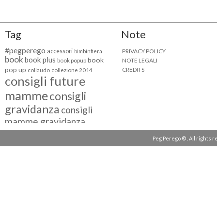
Tag
Note
#pegperego
accessori
PRIVACY POLICY
bimbinfiera
book
book plus
book
NOTE LEGALI
book popup
pop up
CREDITS
collaudo
collezione 2014
consigli future
mamme
consigli
gravidanza
consigli
mamme gravidanza
consigli maternità
Peg Perego © . All rights 
eventi peg perego
facebook fan
facebook
g come giocare
testimonial
fiat 500
giocattoli peg perego
mamme
instagram
blogger
mammeinpeg