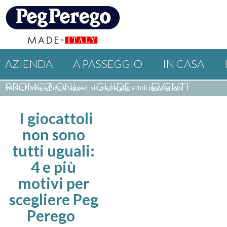
AZIENDA
A PASSEGGIO
IN CASA
PROMOZIONI
GUIDE
EVENTI
Sei in : Home
»
Posts tagged 'sicurezza giocattoli peg perego'
I giocattoli
non sono
tutti uguali:
4 e più
motivi per
scegliere Peg
Perego