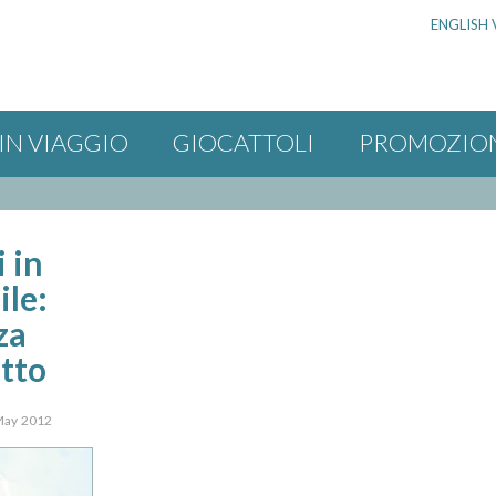
ENGLISH 
IN VIAGGIO
GIOCATTOLI
PROMOZIO
 in
le:
za
tto
 May 2012