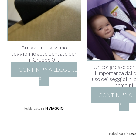
Arriva il nuovissimo
seggiolino auto pensato per
il Gruppo 0+.
Un congresso per 
CONTINUA A LEGGERE
l’importanza del 
»
uso dei seggiolini 
bambini
CONTINUA A 
»
Pubblicato in
IN VIAGGIO
Pubblicato in
Even