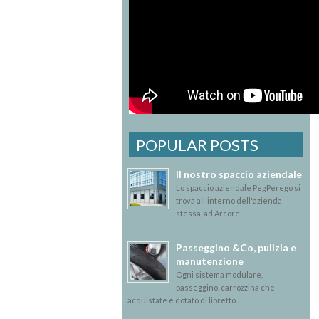
POPULAR POSTS
Il nostro spaccio aziendale
Lo spaccio aziendale PegPerego si
trova all'interno dell'azienda
stessa, ad Arcore...
Passeggino &Co, pulizia e
manutenzione
Ogni sistema modulare,
passeggino, carrozzina che
acquistate è dotato di libretto...