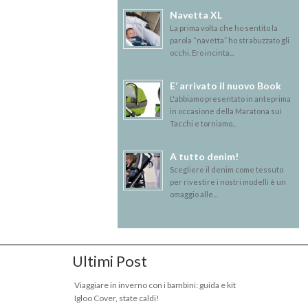
Navetta XL
La prima volta che ho sentito la
parola “navetta” ho strabuzzato gli
occhi. Ero incinta...
E’ arrivato il nuovo Book
L'abbiamo presentato in anteprima
in occasione della Maratona sui
Tacchi e torniamo...
A tutto denim!
Scegliere il denim come tessuto
per rivestire i nostri modelli è un
omaggio alle...
Ultimi Post
Viaggiare in inverno con i bambini: guida e kit
Igloo Cover, state caldi!