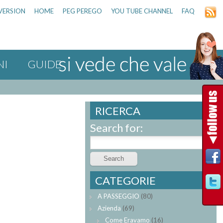
VERSION
HOME
PEG PEREGO
YOU TUBE CHANNEL
FAQ
NI
GUIDE
RICERCA
Search for:
CATEGORIE
A PASSEGGIO
(80)
Azienda
(69)
Come Eravamo
(16)