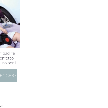
ribadire
corretto
auto per i
LEGGERE
ti