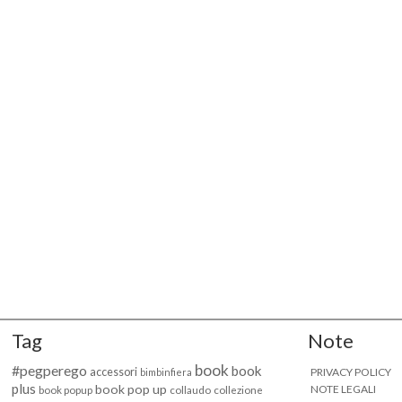
Tag
Note
book
#pegperego
book
accessori
PRIVACY POLICY
bimbinfiera
plus
book pop up
NOTE LEGALI
book popup
collaudo
collezione