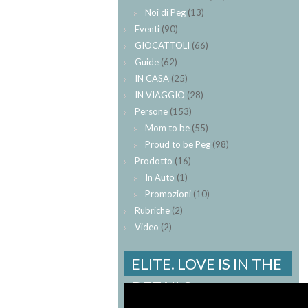
Noi di Peg
(13)
Eventi
(90)
GIOCATTOLI
(66)
Guide
(62)
IN CASA
(25)
IN VIAGGIO
(28)
Persone
(153)
Mom to be
(55)
Proud to be Peg
(98)
Prodotto
(16)
In Auto
(1)
Promozioni
(10)
Rubriche
(2)
Video
(2)
ELITE. LOVE IS IN THE
DETAILS.