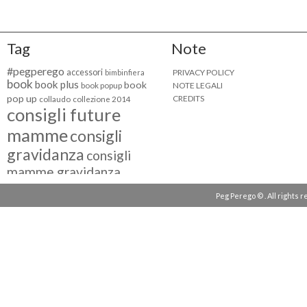
Tag
Note
#pegperego
accessori
PRIVACY POLICY
bimbinfiera
book
book plus
book
NOTE LEGALI
book popup
pop up
CREDITS
collaudo
collezione 2014
consigli future
mamme
consigli
gravidanza
consigli
mamme gravidanza
consigli maternità
Peg Perego © . All rights 
eventi peg perego
facebook fan
facebook
g come giocare
testimonial
fiat 500
giocattoli peg perego
mamme
instagram
blogger
mammeinpeg