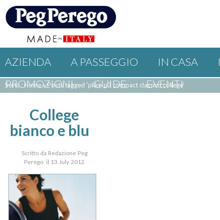
AZIENDA
A PASSEGGIO
IN CASA
PROMOZIONI
GUIDE
EVENTI
Sei in : Home
»
Posts tagged 'pliko p3 compact classico college'
College
bianco e blu
Scritto da Redazione Peg
Perego il 13 July 2012