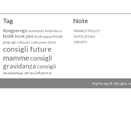
Tag
Note
#pegperego
accessori
PRIVACY POLICY
bimbinfiera
book
book plus
book
NOTE LEGALI
book popup
pop up
CREDITS
collaudo
collezione 2014
consigli future
mamme
consigli
gravidanza
consigli
mamme gravidanza
consigli maternità
Peg Perego © . All rights 
eventi peg perego
facebook fan
facebook
g come giocare
testimonial
fiat 500
giocattoli peg perego
mamme
instagram
blogger
mammeinpeg