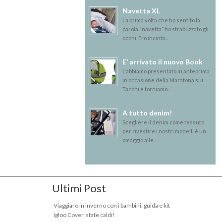
Navetta XL
La prima volta che ho sentito la
parola “navetta” ho strabuzzato gli
occhi. Ero incinta...
E’ arrivato il nuovo Book
L'abbiamo presentato in anteprima
in occasione della Maratona sui
Tacchi e torniamo...
A tutto denim!
Scegliere il denim come tessuto
per rivestire i nostri modelli è un
omaggio alle...
Ultimi Post
Viaggiare in inverno con i bambini: guida e kit
Igloo Cover, state caldi!