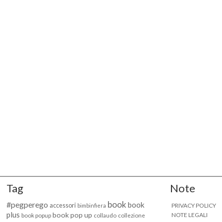
Tag
Note
book
#pegperego
book
accessori
PRIVACY POLICY
bimbinfiera
plus
book pop up
NOTE LEGALI
book popup
collaudo
collezione