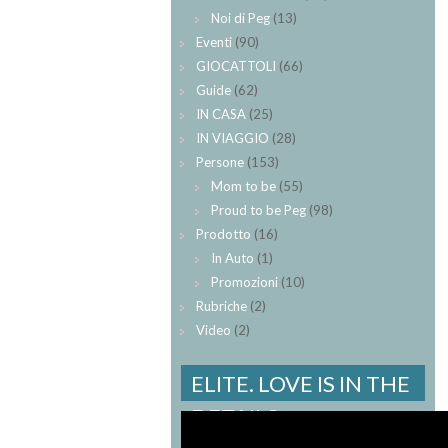
Noi di Peg
(13)
Eventi
(90)
GIOCATTOLI
(66)
Guide
(62)
IN CASA
(25)
IN VIAGGIO
(28)
Persone
(153)
Mom to be
(55)
Proud to be Peg
(98)
Prodotto
(16)
In Auto
(1)
Promozioni
(10)
Rubriche
(2)
Video
(2)
ELITE. LOVE IS IN THE
DETAILS.