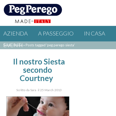
AZIENDA
A PASSEGGIO
IN CASA
EVENTI
Sei in : Home
»
Posts tagged 'peg perego siesta'
Il nostro Siesta
secondo
Courtney
Scritto da Sara il 25 March 2013