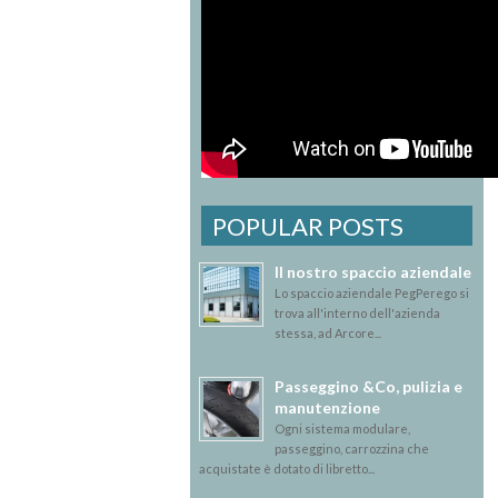
POPULAR POSTS
Il nostro spaccio aziendale
Lo spaccio aziendale PegPerego si
trova all'interno dell'azienda
stessa, ad Arcore...
Passeggino &Co, pulizia e
manutenzione
Ogni sistema modulare,
passeggino, carrozzina che
acquistate è dotato di libretto...