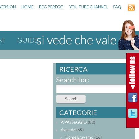
VERSION
HOME
PEG PEREGO
YOU TUBE CHANNEL
FAQ
NI
GUIDE
RICERCA
Search for:
CATEGORIE
A PASSEGGIO
(80)
Azienda
(69)
Come Eravamo
(16)