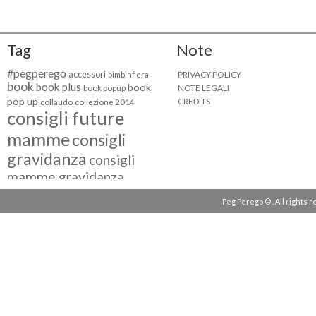
Tag
Note
#pegperego
accessori
PRIVACY POLICY
bimbinfiera
book
book plus
book
NOTE LEGALI
book popup
pop up
CREDITS
collaudo
collezione 2014
consigli future
mamme
consigli
gravidanza
consigli
mamme gravidanza
consigli maternità
Peg Perego © . All rights 
eventi peg perego
facebook fan
facebook
g come giocare
testimonial
fiat 500
giocattoli peg perego
mamme
instagram
blogger
mammeinpeg