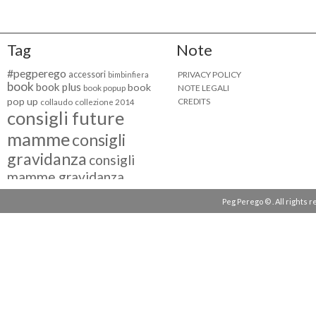
Tag
Note
#pegperego
accessori
PRIVACY POLICY
bimbinfiera
book
book plus
book
NOTE LEGALI
book popup
pop up
CREDITS
collaudo
collezione 2014
consigli future
mamme
consigli
gravidanza
consigli
mamme gravidanza
consigli maternità
Peg Perego © . All rights 
eventi peg perego
facebook fan
facebook
g come giocare
testimonial
fiat 500
giocattoli peg perego
mamme
instagram
blogger
mammeinpeg