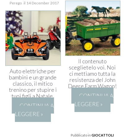
Perego il 14 December 2017
Il contenuto
sceglietelo voi. Noi
Auto elettriche per
ci mettiamo tutta la
bambini e un grande
resistenza del John
classico, il mitico
Deere Farm Wagon!
trenino per stupire i
CONTINUA A
tuoi figli a Natale.
LEGGERE »
CONTINUA A
LEGGERE »
Pubblicato in
GIOCATTOLI