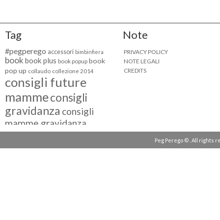
Tag
Note
#pegperego
accessori
PRIVACY POLICY
bimbinfiera
book
book plus
book
NOTE LEGALI
book popup
pop up
CREDITS
collaudo
collezione 2014
consigli future
mamme
consigli
gravidanza
consigli
mamme gravidanza
consigli maternità
Peg Perego © . All rights 
eventi peg perego
facebook fan
facebook
g come giocare
testimonial
fiat 500
giocattoli peg perego
mamme
instagram
blogger
mammeinpeg