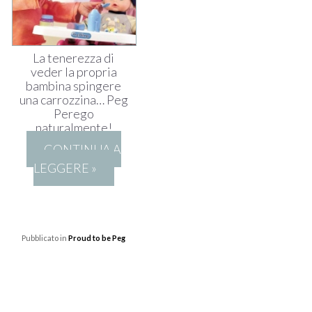
La tenerezza di
veder la propria
bambina spingere
una carrozzina… Peg
Perego
naturalmente!
CONTINUA A
LEGGERE »
Pubblicato in
Proud to be Peg