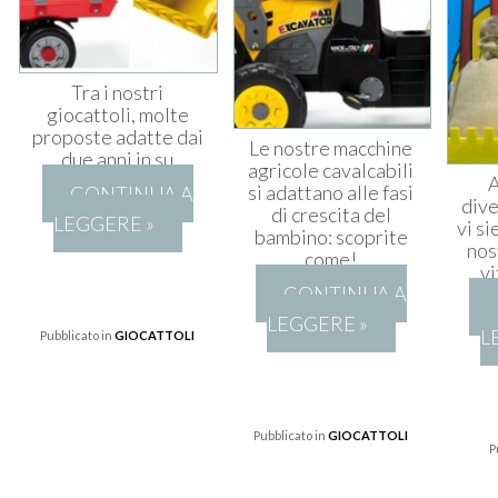
Tra i nostri
giocattoli, molte
proposte adatte dai
Le nostre macchine
due anni in su
agricole cavalcabili
A
si adattano alle fasi
CONTINUA A
div
di crescita del
LEGGERE »
vi si
bambino: scoprite
nos
come!
v
CONTINUA A
LEGGERE »
L
Pubblicato in
GIOCATTOLI
Pubblicato in
GIOCATTOLI
P