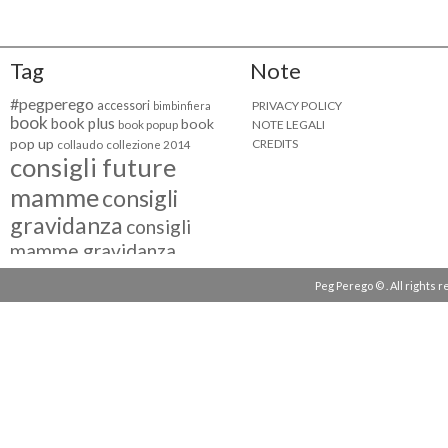
Tag
Note
#pegperego
accessori
PRIVACY POLICY
bimbinfiera
book
book plus
book
NOTE LEGALI
book popup
pop up
CREDITS
collaudo
collezione 2014
consigli future
mamme
consigli
gravidanza
consigli
mamme gravidanza
consigli maternità
Peg Perego © . All rights 
eventi peg perego
facebook fan
facebook
g come giocare
testimonial
fiat 500
giocattoli peg perego
mamme
instagram
blogger
mammeinpeg