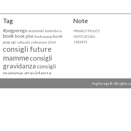
Tag
Note
#pegperego
accessori
PRIVACY POLICY
bimbinfiera
book
book plus
book
NOTE LEGALI
book popup
pop up
CREDITS
collaudo
collezione 2014
consigli future
mamme
consigli
gravidanza
consigli
mamme gravidanza
consigli maternità
Peg Perego © . All rights 
eventi peg perego
facebook fan
facebook
g come giocare
testimonial
fiat 500
giocattoli peg perego
mamme
instagram
blogger
mammeinpeg