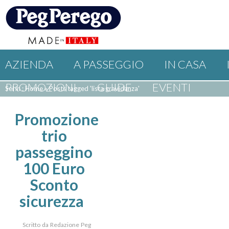
AZIENDA
A PASSEGGIO
IN CASA
PROMOZIONI
GUIDE
EVENTI
Sei in : Home
»
Posts tagged 'lista gravidanza'
Promozione
trio
passeggino
100 Euro
Sconto
sicurezza
Scritto da Redazione Peg