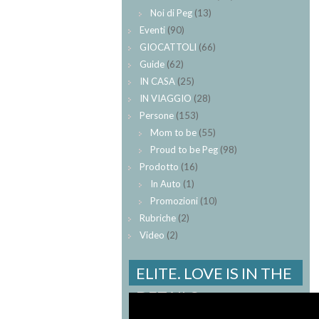
Noi di Peg
(13)
Eventi
(90)
GIOCATTOLI
(66)
Guide
(62)
IN CASA
(25)
IN VIAGGIO
(28)
Persone
(153)
Mom to be
(55)
Proud to be Peg
(98)
Prodotto
(16)
In Auto
(1)
Promozioni
(10)
Rubriche
(2)
Video
(2)
ELITE. LOVE IS IN THE
DETAILS.