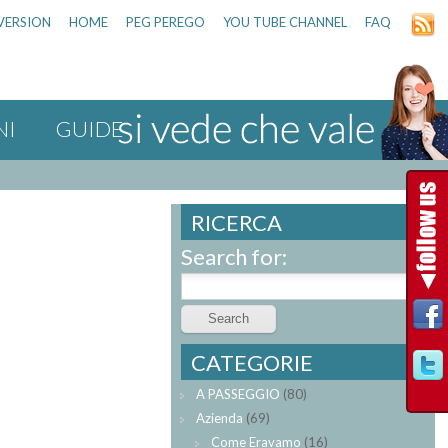
VERSION
HOME
PEG PEREGO
YOU TUBE CHANNEL
FAQ
NI
GUIDE
RICERCA
Search for:
CATEGORIE
A PASSEGGIO
(80)
Azienda
(69)
Come Eravamo
(16)