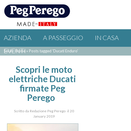
AZIENDA
A PASSEGGIO
IN CASA
EVENTI
Sei in : Home
»
Posts tagged 'Ducati Enduro'
Scopri le moto
elettriche Ducati
firmate Peg
Perego
Scritto da Redazione Peg Perego il 20
January 2019