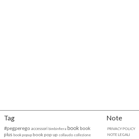
Tag
Note
book
#pegperego
book
accessori
PRIVACY POLICY
bimbinfiera
plus
book pop up
NOTE LEGALI
book popup
collaudo
collezione