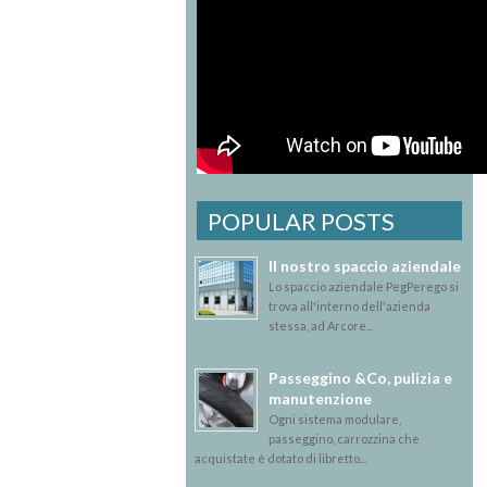
POPULAR POSTS
Il nostro spaccio aziendale
Lo spaccio aziendale PegPerego si
trova all'interno dell'azienda
stessa, ad Arcore...
Passeggino &Co, pulizia e
manutenzione
Ogni sistema modulare,
passeggino, carrozzina che
acquistate è dotato di libretto...