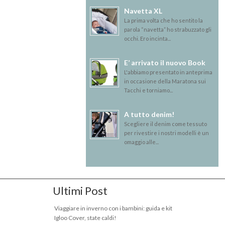
Navetta XL
La prima volta che ho sentito la
parola “navetta” ho strabuzzato gli
occhi. Ero incinta...
E’ arrivato il nuovo Book
L'abbiamo presentato in anteprima
in occasione della Maratona sui
Tacchi e torniamo...
A tutto denim!
Scegliere il denim come tessuto
per rivestire i nostri modelli è un
omaggio alle...
Ultimi Post
Viaggiare in inverno con i bambini: guida e kit
Igloo Cover, state caldi!