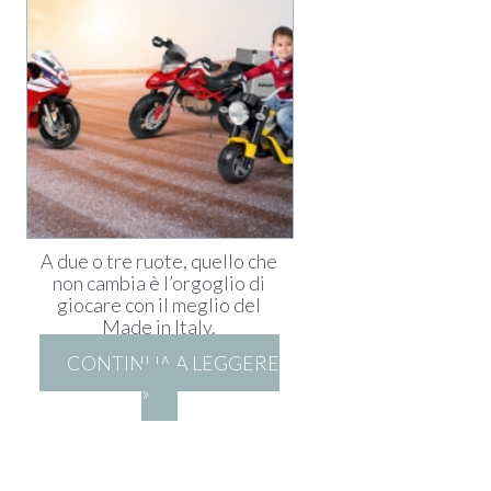
A due o tre ruote, quello che
non cambia è l’orgoglio di
giocare con il meglio del
Made in Italy.
CONTINUA A LEGGERE
»