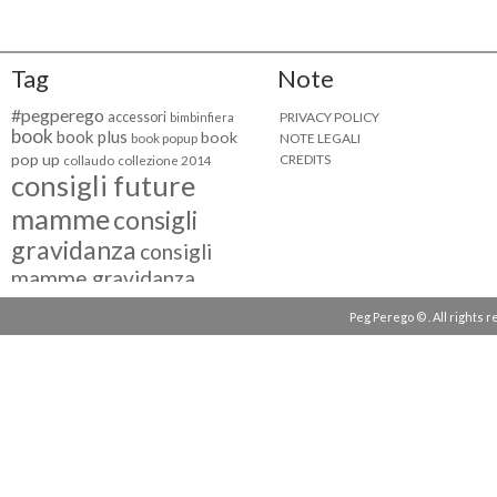
Tag
Note
#pegperego
accessori
PRIVACY POLICY
bimbinfiera
book
book plus
book
NOTE LEGALI
book popup
pop up
CREDITS
collaudo
collezione 2014
consigli future
mamme
consigli
gravidanza
consigli
mamme gravidanza
consigli maternità
Peg Perego © . All rights 
eventi peg perego
facebook fan
facebook
g come giocare
testimonial
fiat 500
giocattoli peg perego
mamme
instagram
blogger
mammeinpeg