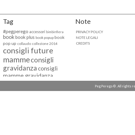
Tag
Note
#pegperego
accessori
PRIVACY POLICY
bimbinfiera
book
book plus
book
NOTE LEGALI
book popup
pop up
CREDITS
collaudo
collezione 2014
consigli future
mamme
consigli
gravidanza
consigli
mamme gravidanza
consigli maternità
Peg Perego © . All rights 
eventi peg perego
facebook fan
facebook
g come giocare
testimonial
fiat 500
giocattoli peg perego
mamme
instagram
blogger
mammeinpeg