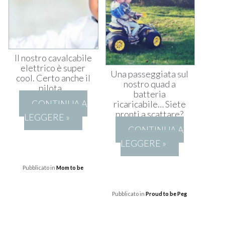
Il nostro cavalcabile
elettrico è super
Una passeggiata sul
cool. Certo anche il
nostro quad a
pilota…
batteria
CONTINUA A
ricaricabile… Siete
pronti a scattare?
LEGGERE »
CONTINUA A
LEGGERE »
Pubblicato in
Mom to be
Pubblicato in
Proud to be Peg