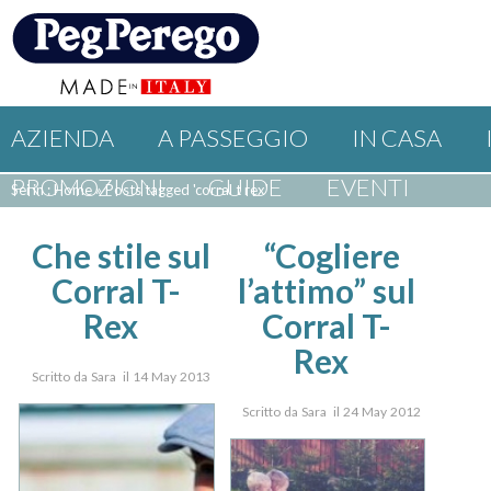
AZIENDA
A PASSEGGIO
IN CASA
PROMOZIONI
GUIDE
EVENTI
Sei in : Home
»
Posts tagged 'corral t rex'
Che stile sul
“Cogliere
Corral T-
l’attimo” sul
Rex
Corral T-
Rex
Scritto da Sara il 14 May 2013
Scritto da Sara il 24 May 2012