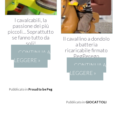
I cavalcabili, la
passione dei più
piccoli… Soprattutto
se fanno tutto da
Il cavallino a dondolo
soli!
a batteria
ricaricabile firmato
CONTINUA A
PegPerego
LEGGERE »
CONTINUA A
LEGGERE »
Pubblicato in
Proud to be Peg
Pubblicato in
GIOCATTOLI