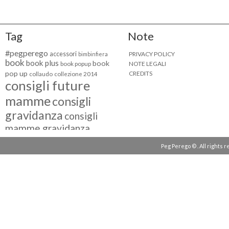
Tag
Note
#pegperego
accessori
PRIVACY POLICY
bimbinfiera
book
book plus
book
NOTE LEGALI
book popup
pop up
CREDITS
collaudo
collezione 2014
consigli future
mamme
consigli
gravidanza
consigli
mamme gravidanza
consigli maternità
Peg Perego © . All rights 
eventi peg perego
facebook fan
facebook
g come giocare
testimonial
fiat 500
giocattoli peg perego
mamme
instagram
blogger
mammeinpeg