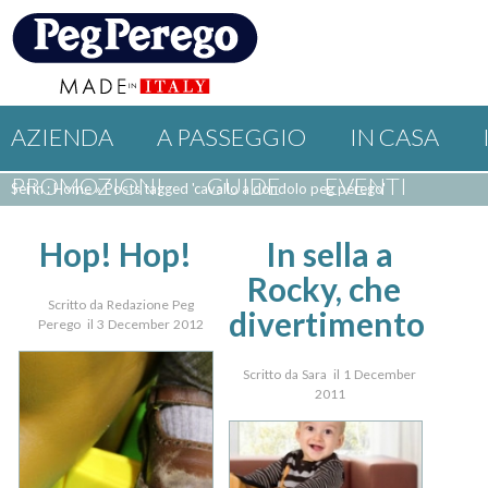
AZIENDA
A PASSEGGIO
IN CASA
PROMOZIONI
GUIDE
EVENTI
Sei in : Home
»
Posts tagged 'cavallo a dondolo peg perego'
Hop! Hop!
In sella a
Rocky, che
Scritto da Redazione Peg
divertimento
Perego il 3 December 2012
Scritto da Sara il 1 December
2011