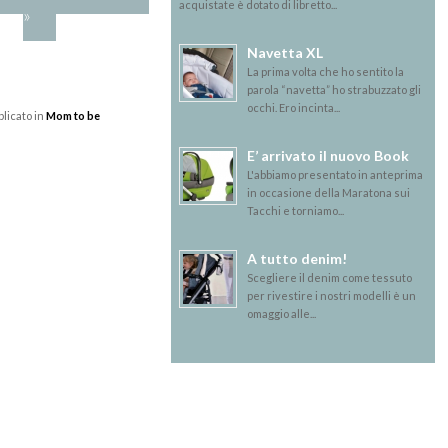
acquistate è dotato di libretto...
»
Navetta XL
La prima volta che ho sentito la
parola “navetta” ho strabuzzato gli
occhi. Ero incinta...
licato in
Mom to be
E’ arrivato il nuovo Book
L'abbiamo presentato in anteprima
in occasione della Maratona sui
Tacchi e torniamo...
A tutto denim!
Scegliere il denim come tessuto
per rivestire i nostri modelli è un
omaggio alle...