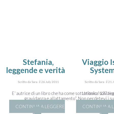
Stefania,
Viaggio I
leggende e verità
Syste
Scritto da Sara il 26 July 2011
Scritto da Sara il 21 
E’ autrice di un libro che ha come sottotitolo “137 le
Un’unica soluzion
gravidanza e allattamento”. Non perdetevi i su
CONTINUA A LEGGERE
CONTINUA A 
»
»