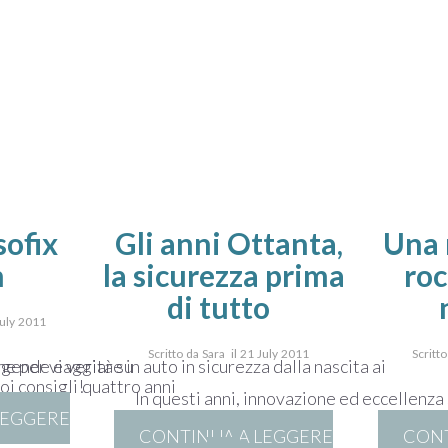
sofix
Gli anni Ottanta,
Una
m
la sicurezza prima
roc
di tutto
July 2011
Scritto da Sara il 21 July 2011
Scritt
ggende e verità su
e per viaggiare in auto in sicurezza dalla nascita ai
oi consigli!
quattro anni
In questi anni, innovazione ed eccellenza
LEGGERE
CONTINUA A LEGGERE
CONT