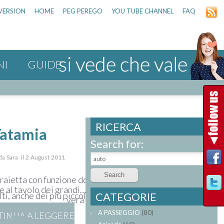
VERSION
HOME
PEG PEREGO
YOU TUBE CHANNEL
FAQ
NI
GUIDE
RICERCA
Tatamia
Search for:
 da Sara il 2 August 2011
draietta con funzione dondolo, seggiolone, prima seduta pe
 al tavolo dei grandi… più che un seggiolone multifunzione
CATEGORIE
lti, anche dei più piccoli…
vera e propria tata!
A PASSEGGIO
(80)
INUA A LEGGERE