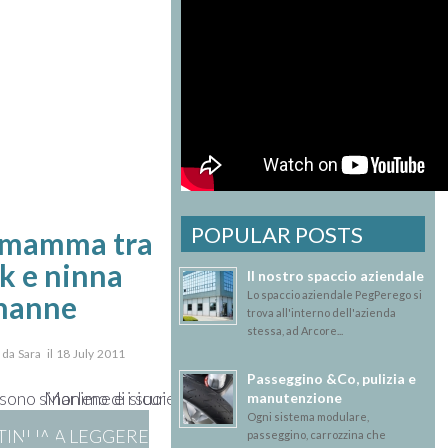
POPULAR POSTS
 mamma tra
k e ninna
Il nostro spaccio aziendale
Lo spaccio aziendale PegPerego si
nanne
trova all'interno dell'azienda
stessa, ad Arcore...
o da Sara il 18 July 2011
Passeggino &Co, pulizia e
 sono sinonimo di sicurezza
Marlene e i suoi consigli… a suon di musica!
manutenzione
Ogni sistema modulare,
INUA A LEGGERE
passeggino, carrozzina che