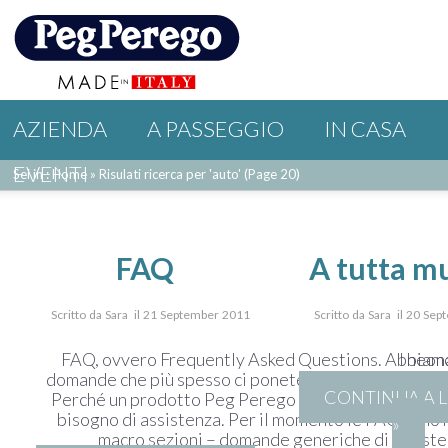
AZIENDA
A PASSEGGIO
IN CASA
EVENTI
Sei in : Home
»
Risulati ricerca per 'auto'
(Page 20)
FAQ
A tutta m
Scritto da Sara il 21 September 2011
Scritto da Sara il 20 Se
FAQ, ovvero Frequently Asked Questions. Abbiamo 
I neon
domande che più spesso ci ponete, le risposte e i cons
CONTINUA A 
Perché un prodotto Peg Perego si vede che vale an
bisogno di assistenza. Per il momento le FAQ sono 
»
macro sezioni – domande generiche di assiste