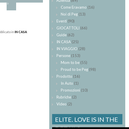
Azienda
(69)
»
Come Eravamo
(16)
Noi di Peg
(13)
Eventi
(90)
GIOCATTOLI
(66)
blicato in
IN CASA
Guide
(62)
IN CASA
(25)
IN VIAGGIO
(28)
Persone
(153)
Mom to be
(55)
Proud to be Peg
(98)
Prodotto
(16)
In Auto
(1)
Promozioni
(10)
Rubriche
(2)
Video
(2)
ELITE. LOVE IS IN THE
DETAILS.