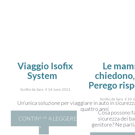
Viaggio Isofix
Le ma
System
chiedono,
Perego ris
Scritto da Sara il 14 June 2011
Scritto da Sara il 10
Un’unica soluzione per viaggiare in auto in sicurezza
quattro anni
Cosa possono far
sicurezza dei ba
CONTINUA A LEGGERE
genitore? Ne parli
»