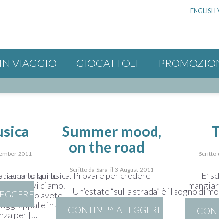
ENGLISH 
IN VIAGGIO
GIOCATTOLI
PROMOZIO
usica
Summer mood,
on the road
ptember 2011
Scritto
Scritto da Sara il 3 August 2011
raccolto qui le
ati amano la musica. Provare per credere
E’ s
igli che vi diamo.
mangiare
Un’estate “sulla strada” è il sogno di mo
LEGGERE
che quando avete
raggruppate in 4
CONTINUA A LEGGERE
CONT
nza per […]