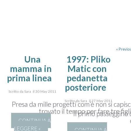
« Previo
Una
1997: Pliko
mamma in
Matic con
prima linea
pedanetta
posteriore
Scritto da Sara il 30 May 2011
Scritto da Sara il 27 May 2011
Presa da mille progetti com’è non si capis
trovato il tempo per fare tre fig
Il primo passeggino 
CONTINUA A
LEGGERE »
CONTINUA A