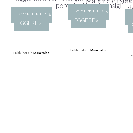
Marlene e i suoi
I 
perdetevi i suoi consigli!
d
CONTINUA A
CONTINUA A
LEGGERE »
LEGGERE »
L
Pubblicato in
Mom to be
Pubblicato in
Mom to be
P