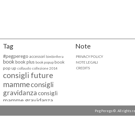
Tag
Note
#pegperego
accessori
PRIVACY POLICY
bimbinfiera
book
book plus
book
NOTE LEGALI
book popup
pop up
CREDITS
collaudo
collezione 2014
consigli future
mamme
consigli
gravidanza
consigli
mamme gravidanza
consigli maternità
Peg Perego © . All rights 
eventi peg perego
facebook fan
facebook
g come giocare
testimonial
fiat 500
giocattoli peg perego