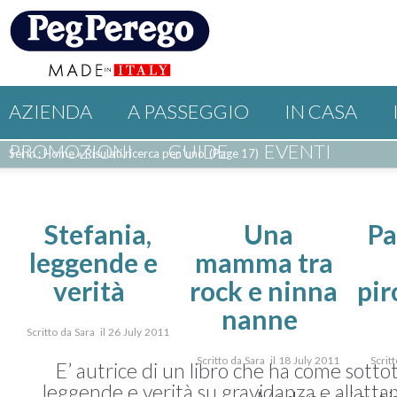
AZIENDA
A PASSEGGIO
IN CASA
PROMOZIONI
GUIDE
EVENTI
Sei in : Home
»
Risulati ricerca per 'uno'
(Page 17)
Stefania,
Una
Pa
leggende e
mamma tra
verità
rock e ninna
pir
nanne
Scritto da Sara il 26 July 2011
Scritto da Sara il 18 July 2011
Scrit
E’ autrice di un libro che ha come sotto
leggende e verità su gravidanza e allatt