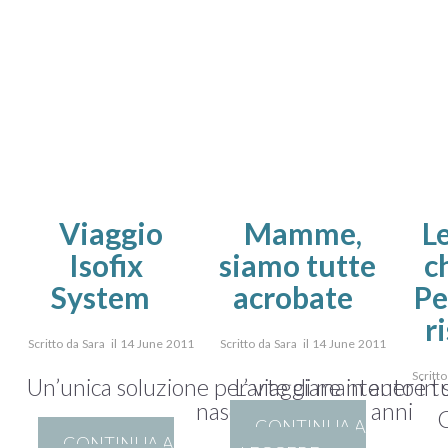
Viaggio
Mamme,
L
Isofix
siamo tutte
c
System
acrobate
Pe
r
Scritto da Sara il 14 June 2011
Scritto da Sara il 14 June 2011
Scritt
Un’unica soluzione per viaggiare in auto in 
L’arte di mantenere tu
nascita ai quattro anni
C
CONTINUA A
CONTINUA A