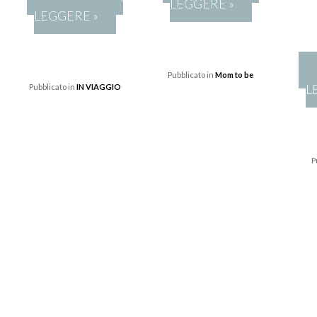
LEGGERE »
LEGGERE »
Pubblicato in
Mom to be
L
Pubblicato in
IN VIAGGIO
P