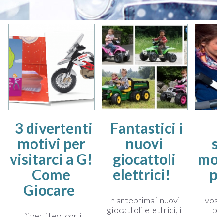
3 divertenti
Fantastici i
motivi per
nuovi
visitarci a G!
giocattoli
mo
Come
elettrici!
p
Giocare
In anteprima i nuovi
Il v
giocattoli elettrici, i
p
Divertitevi con i