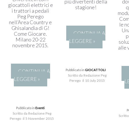
più divertenti della
do
giocattoli elettrici e
stagione!
q
i trattori a pedali
modu
Peg Perego
Come
nell’Area Country e
le n
Ghisalandia di G!
Una
CONTINUA A
Come Giocare.
p
Milano 20-22
LEGGERE »
solu
novembre 2015.
alle
CONTINUA A
Pubblicato in
GIOCATTOLI
Scritto da Redazione Peg
LEGGERE »
L
Perego il 10 July 2015
Pubblicato in
Eventi
P
Scritto da Redazione Peg
Scritt
Perego il 5 November 2015