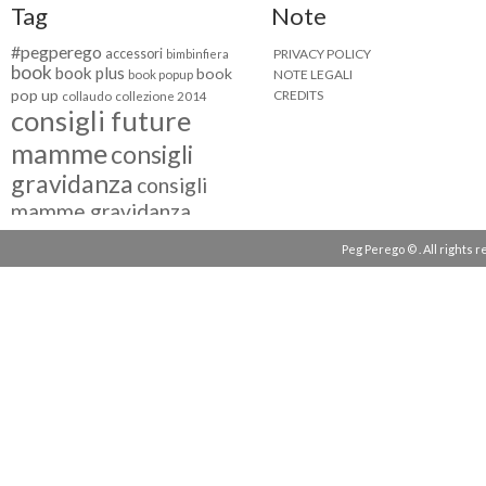
Tag
Note
#pegperego
accessori
PRIVACY POLICY
bimbinfiera
book
book plus
book
NOTE LEGALI
book popup
pop up
CREDITS
collaudo
collezione 2014
consigli future
mamme
consigli
gravidanza
consigli
mamme gravidanza
consigli maternità
Peg Perego © . All rights 
eventi peg perego
facebook fan
facebook
g come giocare
testimonial
fiat 500
giocattoli peg perego
mamme
instagram
blogger
mammeinpeg
passeggini peg perego
peg perego
pliko mini
polaris
prima
review
pappa
quad peg perego