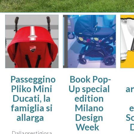
Passeggino
Book Pop-
Pliko Mini
Up special
ar
Ducati, la
edition
famiglia si
Milano
e
allarga
Design
S
Week
Dalla prestigiosa