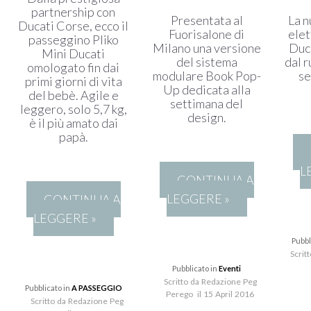
partnership con
Presentata al
La 
Ducati Corse, ecco il
Fuorisalone di
elet
passeggino Pliko
Milano una versione
Duc
Mini Ducati
del sistema
dal 
omologato fin dai
modulare Book Pop-
se
primi giorni di vita
Up dedicata alla
del bebè. Agile e
settimana del
leggero, solo 5,7 kg,
design.
è il più amato dai
papà.
L
CONTINUA A
LEGGERE »
CONTINUA A
LEGGERE »
Pubbl
Scrit
Pubblicato in
Eventi
Scritto da Redazione Peg
Pubblicato in
A PASSEGGIO
Perego il 15 April 2016
Scritto da Redazione Peg