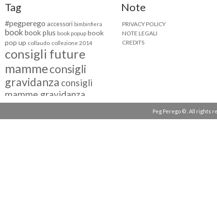
Tag
Note
#pegperego
accessori
PRIVACY POLICY
bimbinfiera
book
book plus
book
NOTE LEGALI
book popup
pop up
CREDITS
collaudo
collezione 2014
consigli future
mamme
consigli
gravidanza
consigli
mamme gravidanza
consigli maternità
Peg Perego © . All rights 
eventi peg perego
facebook fan
facebook
g come giocare
testimonial
fiat 500
giocattoli peg perego
mamme
instagram
blogger
mammeinpeg
passeggini peg perego
peg perego
pliko mini
polaris
prima
review
pappa
quad peg perego