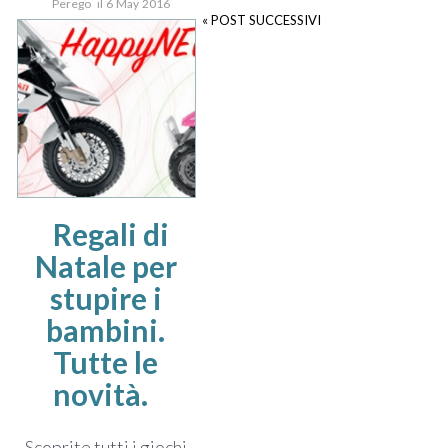
Perego il 6 May 2016
« POST SUCCESSIVI
Regali di
Natale per
stupire i
bambini.
Tutte le
novità.
Scoprite tutti i giochi