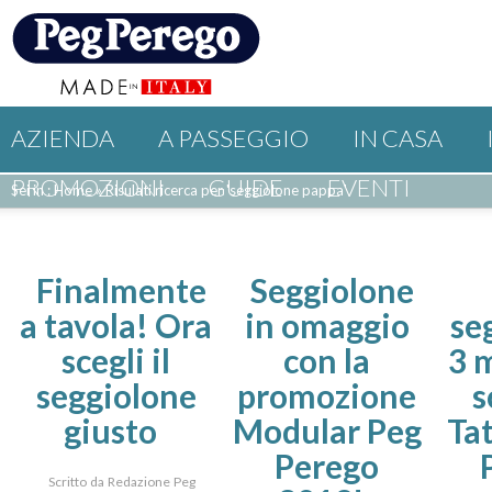
AZIENDA
A PASSEGGIO
IN CASA
PROMOZIONI
GUIDE
EVENTI
Sei in : Home
»
Risulati ricerca per 'seggiolone pappa'
Finalmente
Seggiolone
a tavola! Ora
in omaggio
se
scegli il
con la
3 
seggiolone
promozione
s
giusto
Modular Peg
Ta
Perego
Scritto da Redazione Peg