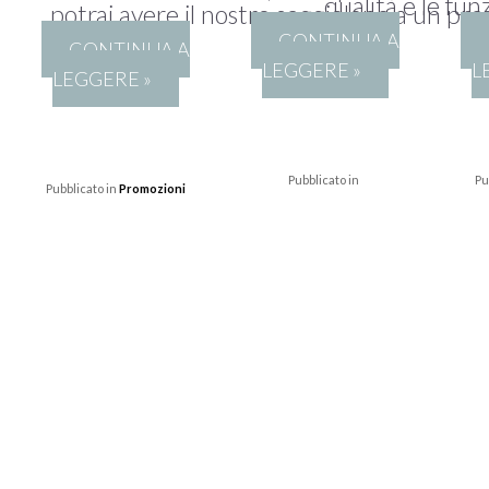
qualità e le funz
potrai avere il nostro seggiolone a un pre
CONTINUA A
CONTINUA A
LEGGERE »
L
LEGGERE »
Pubblicato in
Pu
Pubblicato in
Promozioni