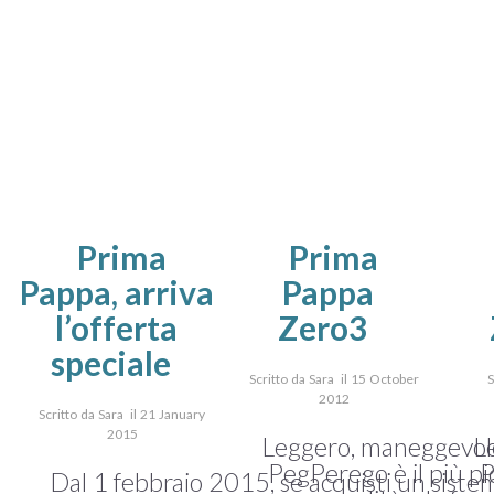
Prima
Prima
Pappa, arriva
Pappa
l’offerta
Zero3
speciale
Scritto da Sara il 15 October
S
2012
Scritto da Sara il 21 January
2015
Leggero, maneggevole
L
PegPerego è il più pi
P
Dal 1 febbraio 2015, se acquisti un sist