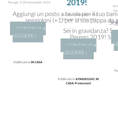
2019!
Perego il 28 November 2019
Scr
Pe
Aggiungi un posto a tavola per il tuo bam
Scritto da Redazione Peg
seggioloni (+1) per la sua pappa da 
Perego il 30 May 2019
Seg
CONTINUA A
Sei in gravidanza? S
LEGGERE »
Perego 2019! Segg
L
CONTINUA A
LEGGERE »
Pubblicato in
IN CASA
Pu
Pubblicato in
A PASSEGGIO
,
IN
CASA
,
Promozioni