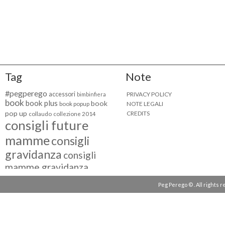
Tag
Note
#pegperego
accessori
PRIVACY POLICY
bimbinfiera
book
book plus
book
NOTE LEGALI
book popup
pop up
CREDITS
collaudo
collezione 2014
consigli future
mamme
consigli
gravidanza
consigli
mamme gravidanza
consigli maternità
Peg Perego © . All rights 
eventi peg perego
facebook fan
facebook
g come giocare
testimonial
fiat 500
giocattoli peg perego