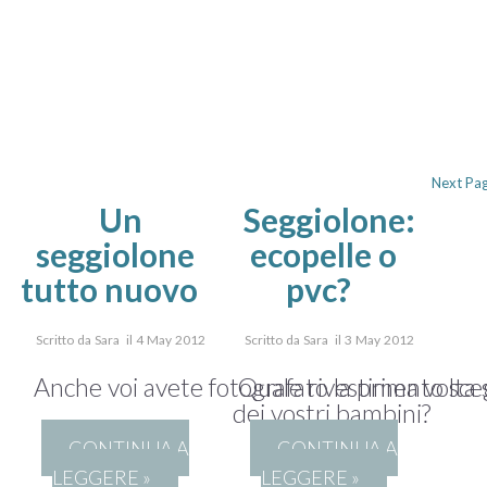
Next Pag
Un
Seggiolone:
seggiolone
ecopelle o
tutto nuovo
pvc?
Scritto da Sara il 4 May 2012
Scritto da Sara il 3 May 2012
Anche voi avete fotografato la prima volta 
Quale rivestimento sceg
dei vostri bambini?
CONTINUA A
CONTINUA A
LEGGERE »
LEGGERE »